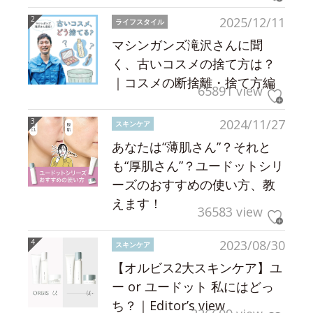
2025/12/11
ライフスタイル
マシンガンズ滝沢さんに聞
く、古いコスメの捨て方は？
｜コスメの断捨離・捨て方編
65891 view
2024/11/27
スキンケア
あなたは“薄肌さん”？それと
も“厚肌さん”？ユードットシリ
ーズのおすすめの使い方、教
えます！
36583 view
2023/08/30
スキンケア
【オルビス2大スキンケア】ユ
ー or ユードット 私にはどっ
ち？｜Editor’s view