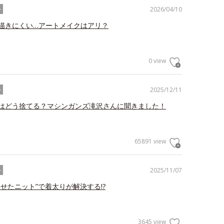
2026/04/10
ル
描きにくい…アートメイクはアリ？
0 view
2025/12/11
ル
はどう捨てる？マシンガンズ滝沢さんに聞きました！
65891 view
2025/11/07
ル
わせたニット”で着太りが解決する!?
3645 view