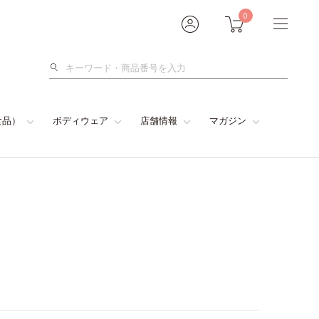
0
検
索
食品）
ボディウェア
店舗情報
マガジン