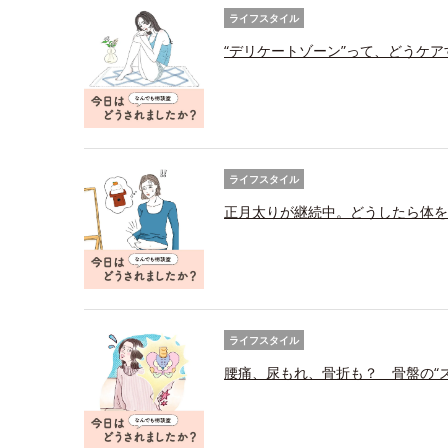
ライフスタイル
“デリケートゾーン”って、どうケ
ライフスタイル
正月太りが継続中。どうしたら体を
ライフスタイル
腰痛、尿もれ、骨折も？ 骨盤の“