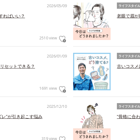
2026/05/09
ライフスタイ
アすればいい？
老眼で眉が
2510 view
2026/01/09
ライフスタイ
リセットできる？
古いコスメ
1691 view
2025/12/10
ライフスタイ
ズレ”が引き起こす悩み
“骨格に合
319 view