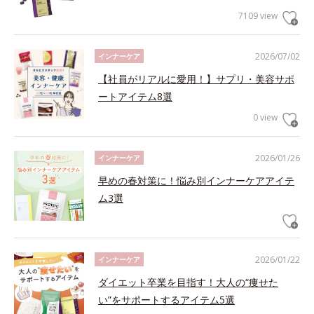
7109 view
2026/07/02
インナーケア
【社員がリアルに愛用！】サプリ・美容サポ
ートアイテム8選
0 view
2026/01/26
インナーケア
早めの春対策に！悩み別インナーケアアイテ
ム3選
2026/01/22
インナーケア
ダイエット卒業を目指す！大人の“痩せた
い”をサポートするアイテム5選