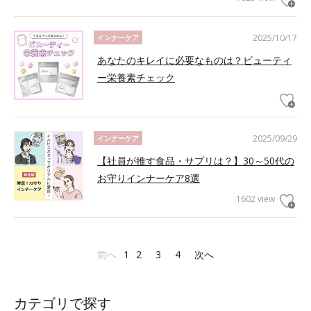
2025/10/17
インナーケア
あなたのキレイに必要なものは？ビューティ
ー栄養素チェック
2025/09/29
インナーケア
【社員が推す食品・サプリは？】30～50代の
お守りインナーケア8選
1602 view
前へ
1
2
3
4
次へ
カテゴリで探す