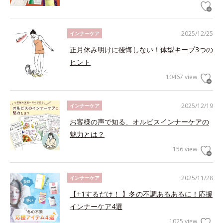
2025/12/25
インナーケア
正月休み明けに後悔しない！体型キープ3つの
ヒント
10467 view
2025/12/19
インナーケア
お客様の声で知る、オルビスインナーケアの
魅力とは？
156 view
2025/11/28
インナーケア
【+1するだけ！ 】冬の不調あるあるに！応援
インナーケア4選
1025 view