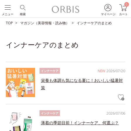
0
メニュー
検索
マイページ
カート
TOP
マガジン（美容情報・読み物）
インナーケアのまとめ
インナーケアのまとめ
NEW
2026/07/20
インナーケア
栄養も体調も気になる夏に！おいしい猛暑対
策
2026/07/06
インナーケア
薄着の季節目前！インナーケア、何選ぶ？