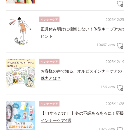
2025/12/25
インナーケア
正月休み明けに後悔しない！体型キープ3つの
ヒント
10467 view
2025/12/19
インナーケア
お客様の声で知る、オルビスインナーケアの
魅力とは？
156 view
2025/11/28
インナーケア
【+1するだけ！ 】冬の不調あるあるに！応援
インナーケア4選
1025 view