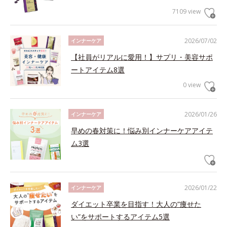
7109 view
2026/07/02
インナーケア
【社員がリアルに愛用！】サプリ・美容サポ
ートアイテム8選
0 view
2026/01/26
インナーケア
早めの春対策に！悩み別インナーケアアイテ
ム3選
2026/01/22
インナーケア
ダイエット卒業を目指す！大人の“痩せた
い”をサポートするアイテム5選