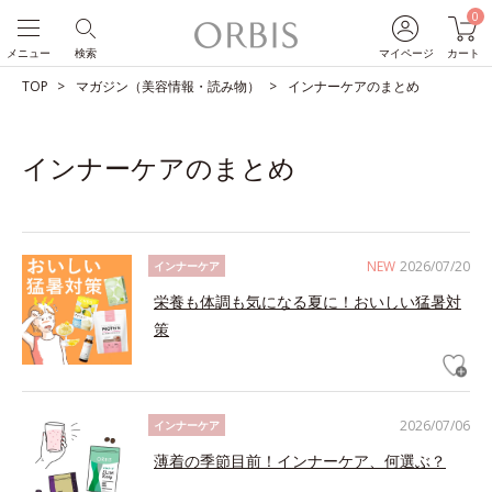
0
メニュー
検索
マイページ
カート
TOP
マガジン（美容情報・読み物）
インナーケアのまとめ
インナーケアのまとめ
NEW
2026/07/20
インナーケア
栄養も体調も気になる夏に！おいしい猛暑対
策
2026/07/06
インナーケア
薄着の季節目前！インナーケア、何選ぶ？