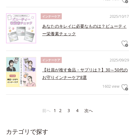
2025/10/17
インナーケア
あなたのキレイに必要なものは？ビューティ
ー栄養素チェック
2025/09/29
インナーケア
【社員が推す食品・サプリは？】30～50代の
お守りインナーケア8選
1602 view
前へ
1
2
3
4
次へ
カテゴリで探す