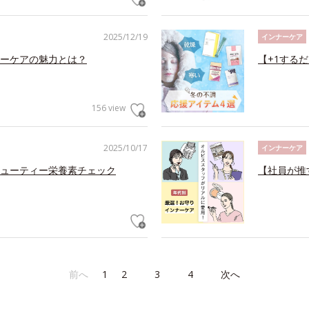
2025/12/19
インナーケア
ーケアの魅力とは？
【+1する
156 view
2025/10/17
インナーケア
ューティー栄養素チェック
【社員が推
前へ
1
2
3
4
次へ