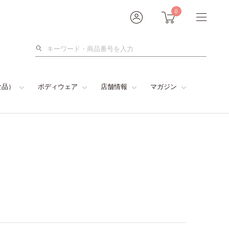
0
検
索
食品）
ボディウェア
店舗情報
マガジン