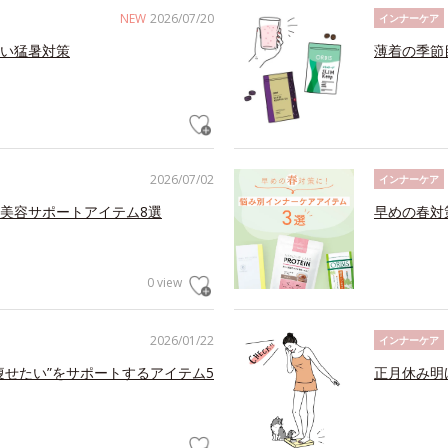
NEW
2026/07/20
インナーケア
い猛暑対策
薄着の季節
2026/07/02
インナーケア
美容サポートアイテム8選
早めの春対
0 view
2026/01/22
インナーケア
痩せたい”をサポートするアイテム5
正月休み明