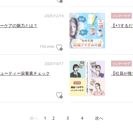
2025/12/19
インナーケア
ーケアの魅力とは？
【+1する
156 view
2025/10/17
インナーケア
ューティー栄養素チェック
【社員が推
前へ
1
2
3
4
次へ