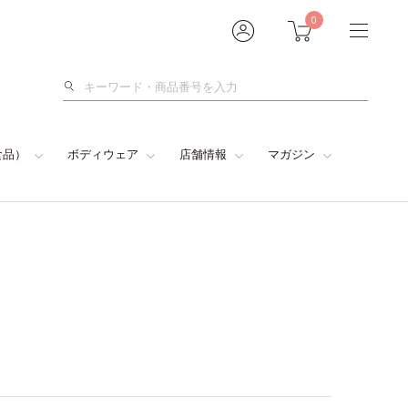
0
検
索
食品）
ボディウェア
店舗情報
マガジン