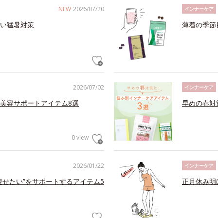
NEW
2026/07/20
インナーケア
い猛暑対策
薄着の季節
2026/07/02
インナーケア
美容サポートアイテム8選
早めの春対
0 view
2026/01/22
インナーケア
痩せたい”をサポートするアイテム5
正月休み明