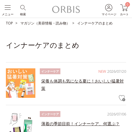
0
メニュー
検索
マイページ
カート
TOP
マガジン（美容情報・読み物）
インナーケアのまとめ
インナーケアのまとめ
NEW
2026/07/20
インナーケア
栄養も体調も気になる夏に！おいしい猛暑対
策
2026/07/06
インナーケア
薄着の季節目前！インナーケア、何選ぶ？