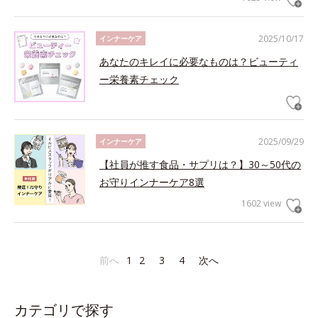
2025/10/17
インナーケア
あなたのキレイに必要なものは？ビューティ
ー栄養素チェック
2025/09/29
インナーケア
【社員が推す食品・サプリは？】30～50代の
お守りインナーケア8選
1602 view
前へ
1
2
3
4
次へ
カテゴリで探す