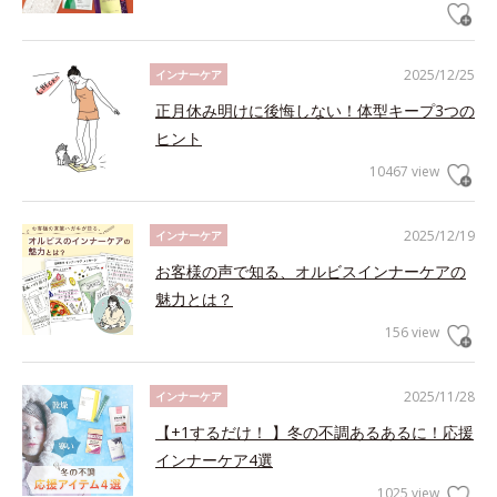
2025/12/25
インナーケア
正月休み明けに後悔しない！体型キープ3つの
ヒント
10467 view
2025/12/19
インナーケア
お客様の声で知る、オルビスインナーケアの
魅力とは？
156 view
2025/11/28
インナーケア
【+1するだけ！ 】冬の不調あるあるに！応援
インナーケア4選
1025 view