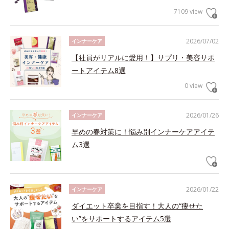
7109 view
2026/07/02
インナーケア
【社員がリアルに愛用！】サプリ・美容サポ
ートアイテム8選
0 view
2026/01/26
インナーケア
早めの春対策に！悩み別インナーケアアイテ
ム3選
2026/01/22
インナーケア
ダイエット卒業を目指す！大人の“痩せた
い”をサポートするアイテム5選