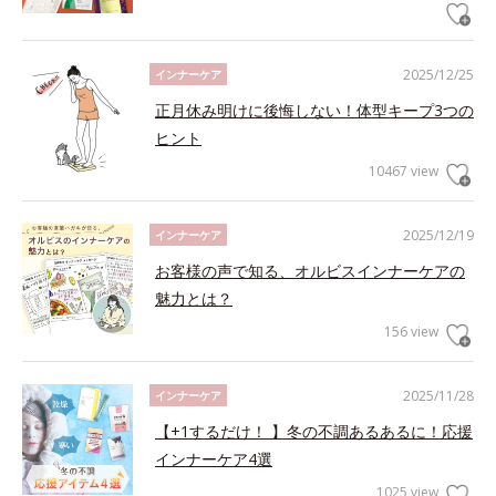
2025/12/25
インナーケア
正月休み明けに後悔しない！体型キープ3つの
ヒント
10467 view
2025/12/19
インナーケア
お客様の声で知る、オルビスインナーケアの
魅力とは？
156 view
2025/11/28
インナーケア
【+1するだけ！ 】冬の不調あるあるに！応援
インナーケア4選
1025 view