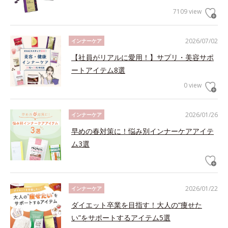
7109 view
2026/07/02
インナーケア
【社員がリアルに愛用！】サプリ・美容サポ
ートアイテム8選
0 view
2026/01/26
インナーケア
早めの春対策に！悩み別インナーケアアイテ
ム3選
2026/01/22
インナーケア
ダイエット卒業を目指す！大人の“痩せた
い”をサポートするアイテム5選