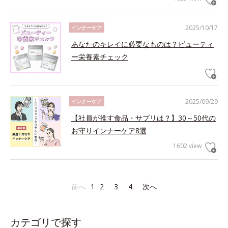
2025/10/17
インナーケア
あなたのキレイに必要なものは？ビューティ
ー栄養素チェック
2025/09/29
インナーケア
【社員が推す食品・サプリは？】30～50代の
お守りインナーケア8選
1602 view
前へ
1
2
3
4
次へ
カテゴリで探す