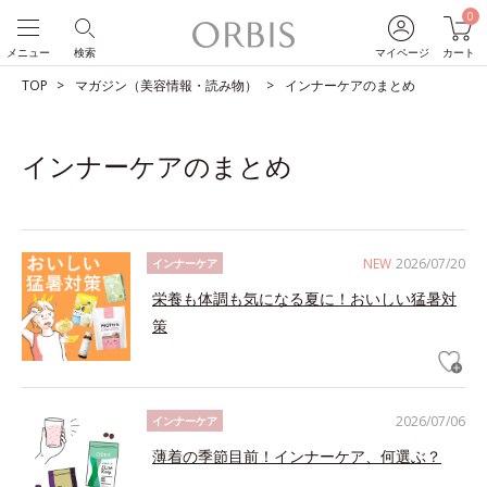
0
メニュー
検索
マイページ
カート
TOP
マガジン（美容情報・読み物）
インナーケアのまとめ
インナーケアのまとめ
NEW
2026/07/20
インナーケア
栄養も体調も気になる夏に！おいしい猛暑対
策
2026/07/06
インナーケア
薄着の季節目前！インナーケア、何選ぶ？