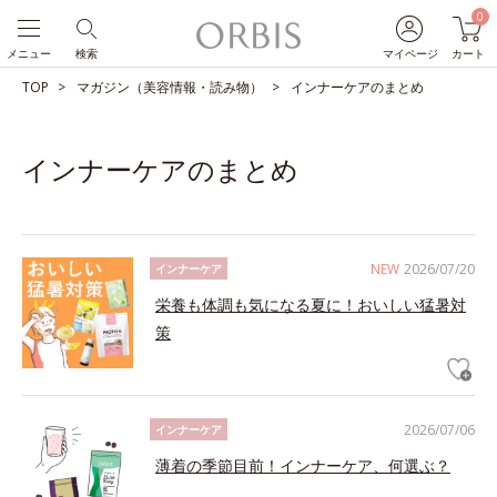
0
メニュー
検索
マイページ
カート
TOP
マガジン（美容情報・読み物）
インナーケアのまとめ
インナーケアのまとめ
NEW
2026/07/20
インナーケア
栄養も体調も気になる夏に！おいしい猛暑対
策
2026/07/06
インナーケア
薄着の季節目前！インナーケア、何選ぶ？