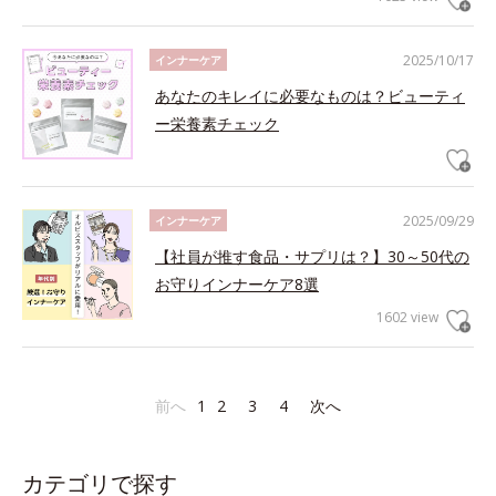
2025/10/17
インナーケア
あなたのキレイに必要なものは？ビューティ
ー栄養素チェック
2025/09/29
インナーケア
【社員が推す食品・サプリは？】30～50代の
お守りインナーケア8選
1602 view
前へ
1
2
3
4
次へ
カテゴリで探す