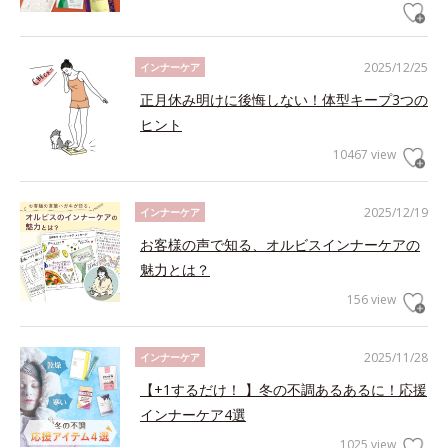
2025/12/25
インナーケア
正月休み明けに後悔しない！体型キープ3つの
ヒント
10467 view
2025/12/19
インナーケア
お客様の声で知る、オルビスインナーケアの
魅力とは？
156 view
2025/11/28
インナーケア
【+1するだけ！ 】冬の不調あるあるに！応援
インナーケア4選
1025 view