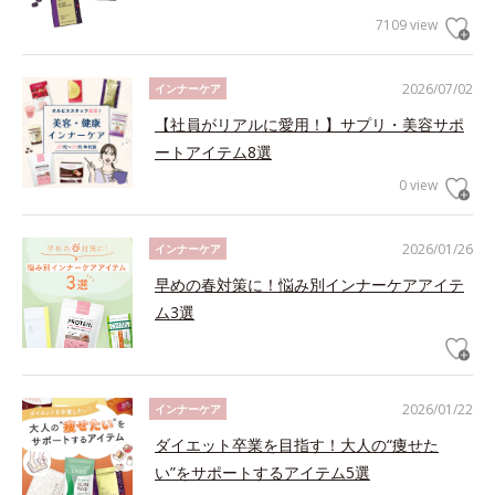
7109 view
2026/07/02
インナーケア
【社員がリアルに愛用！】サプリ・美容サポ
ートアイテム8選
0 view
2026/01/26
インナーケア
早めの春対策に！悩み別インナーケアアイテ
ム3選
2026/01/22
インナーケア
ダイエット卒業を目指す！大人の“痩せた
い”をサポートするアイテム5選