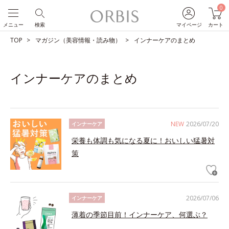
0
メニュー
検索
マイページ
カート
TOP
マガジン（美容情報・読み物）
インナーケアのまとめ
インナーケアのまとめ
NEW
2026/07/20
インナーケア
栄養も体調も気になる夏に！おいしい猛暑対
策
2026/07/06
インナーケア
薄着の季節目前！インナーケア、何選ぶ？