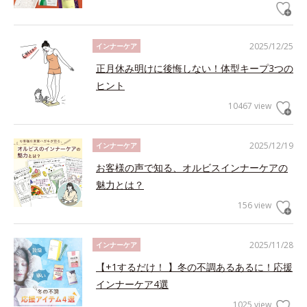
2025/12/25
インナーケア
正月休み明けに後悔しない！体型キープ3つの
ヒント
10467 view
2025/12/19
インナーケア
お客様の声で知る、オルビスインナーケアの
魅力とは？
156 view
2025/11/28
インナーケア
【+1するだけ！ 】冬の不調あるあるに！応援
インナーケア4選
1025 view