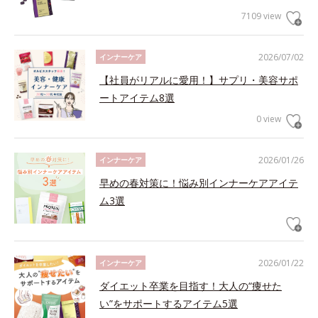
7109 view
2026/07/02
インナーケア
【社員がリアルに愛用！】サプリ・美容サポ
ートアイテム8選
0 view
2026/01/26
インナーケア
早めの春対策に！悩み別インナーケアアイテ
ム3選
2026/01/22
インナーケア
ダイエット卒業を目指す！大人の“痩せた
い”をサポートするアイテム5選