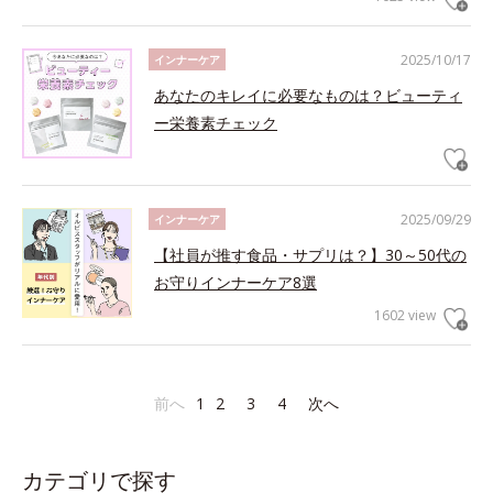
2025/10/17
インナーケア
あなたのキレイに必要なものは？ビューティ
ー栄養素チェック
2025/09/29
インナーケア
【社員が推す食品・サプリは？】30～50代の
お守りインナーケア8選
1602 view
前へ
1
2
3
4
次へ
カテゴリで探す