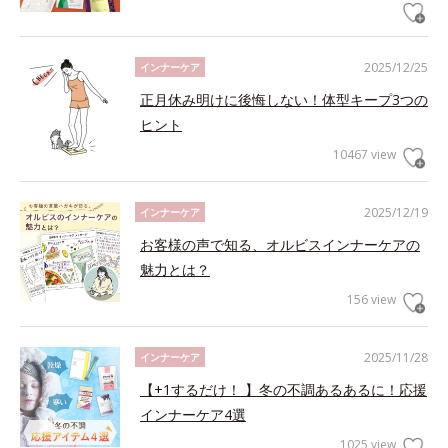
2025/12/25
インナーケア
正月休み明けに後悔しない！体型キープ3つの
ヒント
10467 view
2025/12/19
インナーケア
お客様の声で知る、オルビスインナーケアの
魅力とは？
156 view
2025/11/28
インナーケア
【+1するだけ！ 】冬の不調あるあるに！応援
インナーケア4選
1025 view