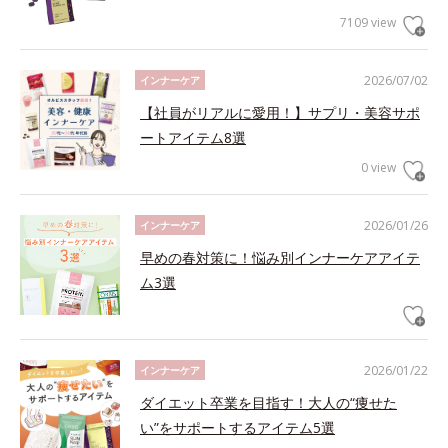
7109 view
2026/07/02
インナーケア
【社員がリアルに愛用！】サプリ・美容サポ
ートアイテム8選
0 view
2026/01/26
インナーケア
早めの春対策に！悩み別インナーケアアイテ
ム3選
2026/01/22
インナーケア
ダイエット卒業を目指す！大人の“痩せた
い”をサポートするアイテム5選