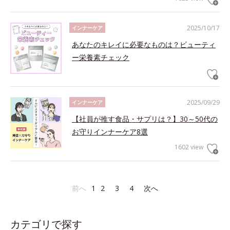
2025/10/17
インナーケア
あなたのキレイに必要なものは？ビューティ
ー栄養素チェック
2025/09/29
インナーケア
【社員が推す食品・サプリは？】30～50代の
お守りインナーケア8選
1602 view
前へ
1
2
3
4
次へ
カテゴリで探す