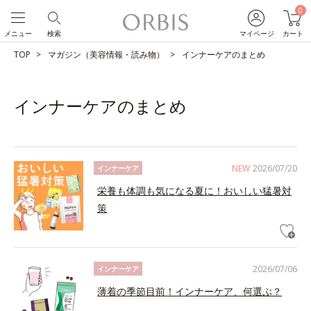
0
メニュー
検索
マイページ
カート
TOP
マガジン（美容情報・読み物）
インナーケアのまとめ
インナーケアのまとめ
NEW
2026/07/20
インナーケア
栄養も体調も気になる夏に！おいしい猛暑対
策
2026/07/06
インナーケア
薄着の季節目前！インナーケア、何選ぶ？