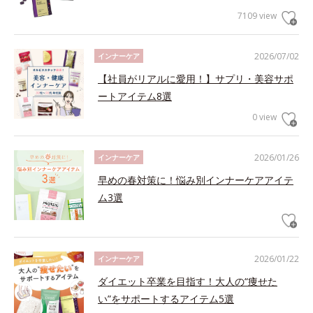
7109 view
2026/07/02
インナーケア
【社員がリアルに愛用！】サプリ・美容サポ
ートアイテム8選
0 view
2026/01/26
インナーケア
早めの春対策に！悩み別インナーケアアイテ
ム3選
2026/01/22
インナーケア
ダイエット卒業を目指す！大人の“痩せた
い”をサポートするアイテム5選