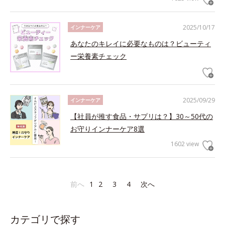
2025/10/17
インナーケア
あなたのキレイに必要なものは？ビューティ
ー栄養素チェック
2025/09/29
インナーケア
【社員が推す食品・サプリは？】30～50代の
お守りインナーケア8選
1602 view
前へ
1
2
3
4
次へ
カテゴリで探す