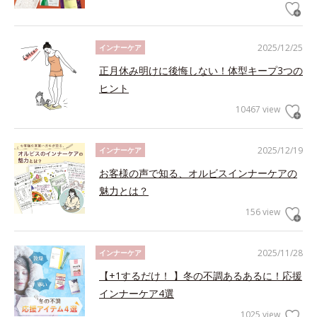
2025/12/25
インナーケア
正月休み明けに後悔しない！体型キープ3つの
ヒント
10467 view
2025/12/19
インナーケア
お客様の声で知る、オルビスインナーケアの
魅力とは？
156 view
2025/11/28
インナーケア
【+1するだけ！ 】冬の不調あるあるに！応援
インナーケア4選
1025 view