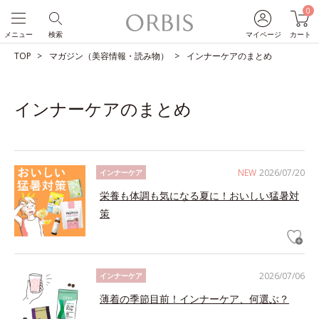
0
メニュー
検索
マイページ
カート
TOP
マガジン（美容情報・読み物）
インナーケアのまとめ
インナーケアのまとめ
NEW
2026/07/20
インナーケア
栄養も体調も気になる夏に！おいしい猛暑対
策
2026/07/06
インナーケア
薄着の季節目前！インナーケア、何選ぶ？