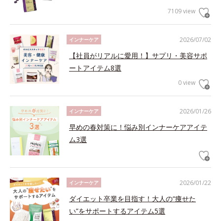
7109 view
2026/07/02
インナーケア
【社員がリアルに愛用！】サプリ・美容サポ
ートアイテム8選
0 view
2026/01/26
インナーケア
早めの春対策に！悩み別インナーケアアイテ
ム3選
2026/01/22
インナーケア
ダイエット卒業を目指す！大人の“痩せた
い”をサポートするアイテム5選