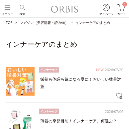
0
メニュー
検索
マイページ
カート
TOP
マガジン（美容情報・読み物）
インナーケアのまとめ
インナーケアのまとめ
NEW
2026/07/20
インナーケア
栄養も体調も気になる夏に！おいしい猛暑対
策
2026/07/06
インナーケア
薄着の季節目前！インナーケア、何選ぶ？