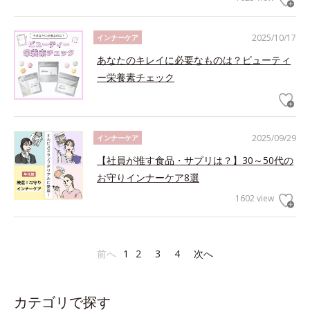
2025/10/17
インナーケア
あなたのキレイに必要なものは？ビューティ
ー栄養素チェック
2025/09/29
インナーケア
【社員が推す食品・サプリは？】30～50代の
お守りインナーケア8選
1602 view
前へ
1
2
3
4
次へ
カテゴリで探す