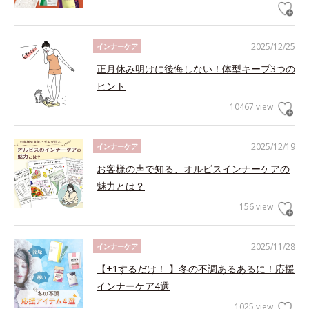
2025/12/25
インナーケア
正月休み明けに後悔しない！体型キープ3つの
ヒント
10467 view
2025/12/19
インナーケア
お客様の声で知る、オルビスインナーケアの
魅力とは？
156 view
2025/11/28
インナーケア
【+1するだけ！ 】冬の不調あるあるに！応援
インナーケア4選
1025 view