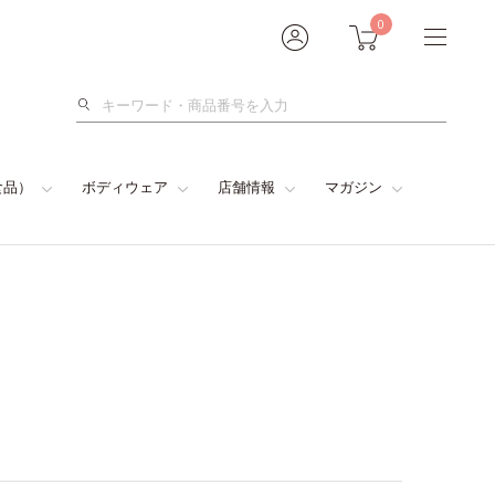
0
検
索
食品）
ボディウェア
店舗情報
マガジン