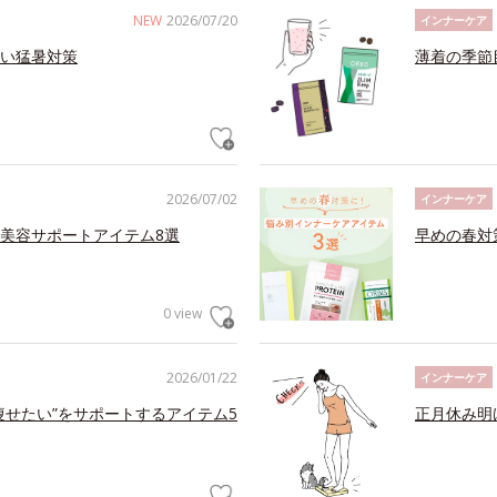
NEW
2026/07/20
インナーケア
い猛暑対策
薄着の季節
2026/07/02
インナーケア
美容サポートアイテム8選
早めの春対
0 view
2026/01/22
インナーケア
痩せたい”をサポートするアイテム5
正月休み明