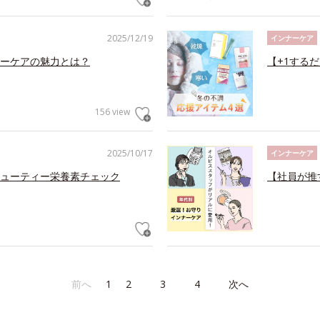
2025/12/19
インナーケア
ーケアの魅力とは？
【+1する
156 view
2025/10/17
インナーケア
ューティー栄養素チェック
【社員が推
前へ
1
2
3
4
次へ