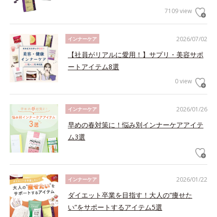
7109 view
2026/07/02
インナーケア
【社員がリアルに愛用！】サプリ・美容サポ
ートアイテム8選
0 view
2026/01/26
インナーケア
早めの春対策に！悩み別インナーケアアイテ
ム3選
2026/01/22
インナーケア
ダイエット卒業を目指す！大人の“痩せた
い”をサポートするアイテム5選