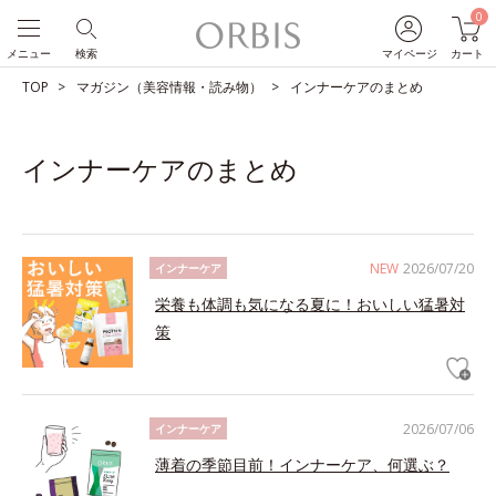
0
メニュー
検索
マイページ
カート
TOP
マガジン（美容情報・読み物）
インナーケアのまとめ
インナーケアのまとめ
NEW
2026/07/20
インナーケア
栄養も体調も気になる夏に！おいしい猛暑対
策
2026/07/06
インナーケア
薄着の季節目前！インナーケア、何選ぶ？