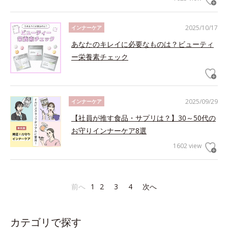
2025/10/17
インナーケア
あなたのキレイに必要なものは？ビューティ
ー栄養素チェック
2025/09/29
インナーケア
【社員が推す食品・サプリは？】30～50代の
お守りインナーケア8選
1602 view
前へ
1
2
3
4
次へ
カテゴリで探す