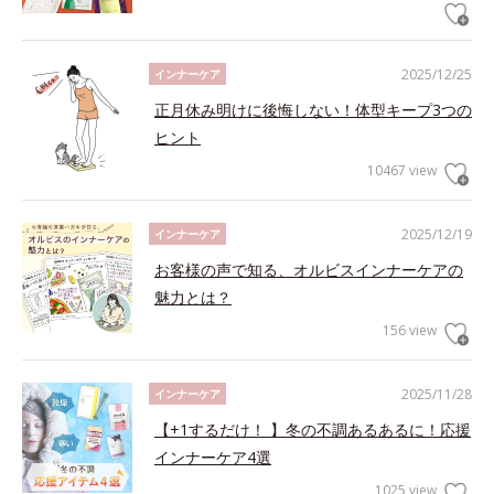
2025/12/25
インナーケア
正月休み明けに後悔しない！体型キープ3つの
ヒント
10467 view
2025/12/19
インナーケア
お客様の声で知る、オルビスインナーケアの
魅力とは？
156 view
2025/11/28
インナーケア
【+1するだけ！ 】冬の不調あるあるに！応援
インナーケア4選
1025 view