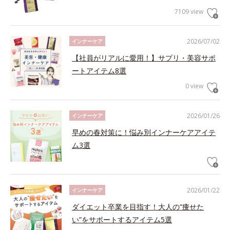
7109 view
2026/07/02
インナーケア
【社員がリアルに愛用！】サプリ・美容サポ
ートアイテム8選
0 view
2026/01/26
インナーケア
早めの春対策に！悩み別インナーケアアイテ
ム3選
2026/01/22
インナーケア
ダイエット卒業を目指す！大人の“痩せた
い”をサポートするアイテム5選