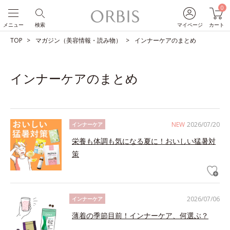
0
メニュー
検索
マイページ
カート
TOP
マガジン（美容情報・読み物）
インナーケアのまとめ
インナーケアのまとめ
NEW
2026/07/20
インナーケア
栄養も体調も気になる夏に！おいしい猛暑対
策
2026/07/06
インナーケア
薄着の季節目前！インナーケア、何選ぶ？