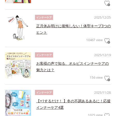
2025/12/25
インナーケア
正月休み明けに後悔しない！体型キープ3つの
ヒント
10467 view
2025/12/19
インナーケア
お客様の声で知る、オルビスインナーケアの
魅力とは？
156 view
2025/11/28
インナーケア
【+1するだけ！ 】冬の不調あるあるに！応援
インナーケア4選
1025 view