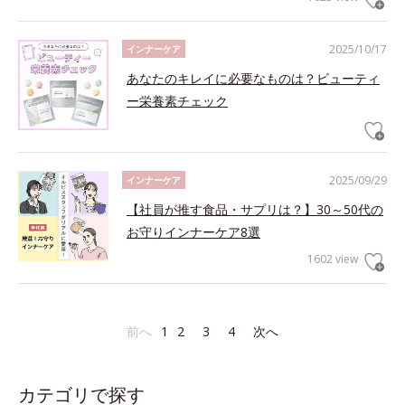
2025/10/17
インナーケア
あなたのキレイに必要なものは？ビューティ
ー栄養素チェック
2025/09/29
インナーケア
【社員が推す食品・サプリは？】30～50代の
お守りインナーケア8選
1602 view
前へ
1
2
3
4
次へ
カテゴリで探す