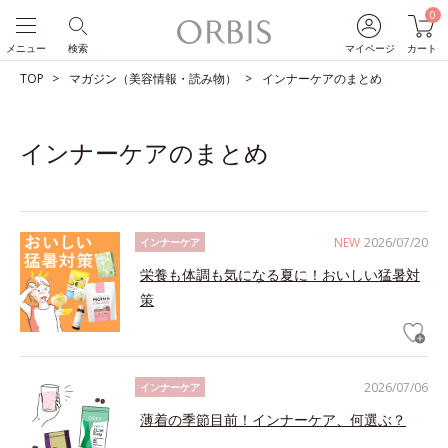
0
メニュー
検索
マイページ
カート
TOP
マガジン（美容情報・読み物）
インナーケアのまとめ
インナーケアのまとめ
NEW
2026/07/20
インナーケア
栄養も体調も気になる夏に！おいしい猛暑対
策
2026/07/06
インナーケア
薄着の季節目前！インナーケア、何選ぶ？