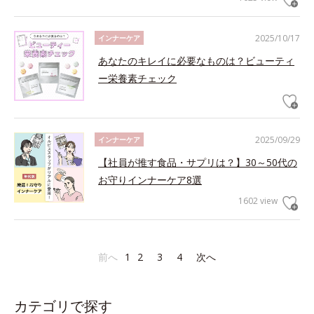
2025/10/17
インナーケア
あなたのキレイに必要なものは？ビューティ
ー栄養素チェック
2025/09/29
インナーケア
【社員が推す食品・サプリは？】30～50代の
お守りインナーケア8選
1602 view
前へ
1
2
3
4
次へ
カテゴリで探す