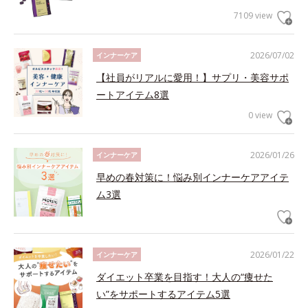
7109 view
2026/07/02
インナーケア
【社員がリアルに愛用！】サプリ・美容サポ
ートアイテム8選
0 view
2026/01/26
インナーケア
早めの春対策に！悩み別インナーケアアイテ
ム3選
2026/01/22
インナーケア
ダイエット卒業を目指す！大人の“痩せた
い”をサポートするアイテム5選