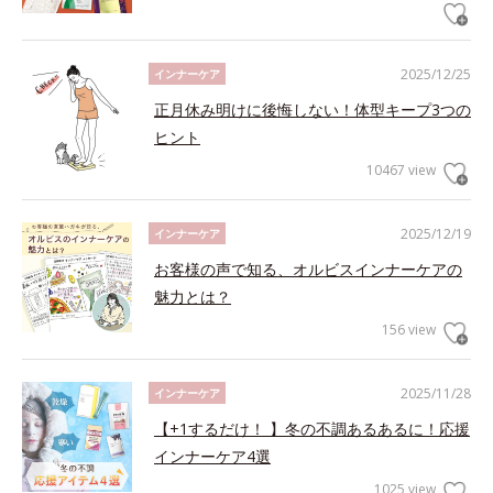
2025/12/25
インナーケア
正月休み明けに後悔しない！体型キープ3つの
ヒント
10467 view
2025/12/19
インナーケア
お客様の声で知る、オルビスインナーケアの
魅力とは？
156 view
2025/11/28
インナーケア
【+1するだけ！ 】冬の不調あるあるに！応援
インナーケア4選
1025 view