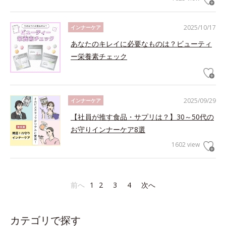
2025/10/17
インナーケア
あなたのキレイに必要なものは？ビューティ
ー栄養素チェック
2025/09/29
インナーケア
【社員が推す食品・サプリは？】30～50代の
お守りインナーケア8選
1602 view
前へ
1
2
3
4
次へ
カテゴリで探す