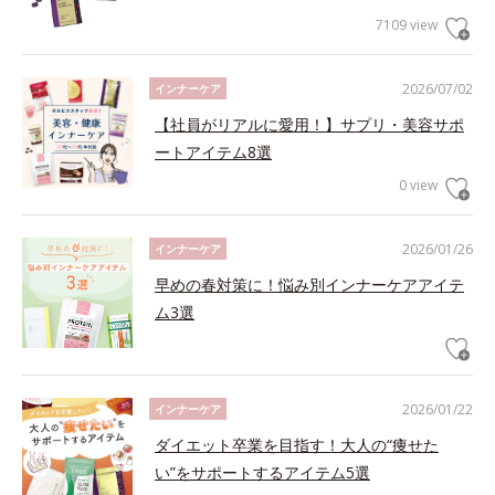
7109 view
2026/07/02
インナーケア
【社員がリアルに愛用！】サプリ・美容サポ
ートアイテム8選
0 view
2026/01/26
インナーケア
早めの春対策に！悩み別インナーケアアイテ
ム3選
2026/01/22
インナーケア
ダイエット卒業を目指す！大人の“痩せた
い”をサポートするアイテム5選