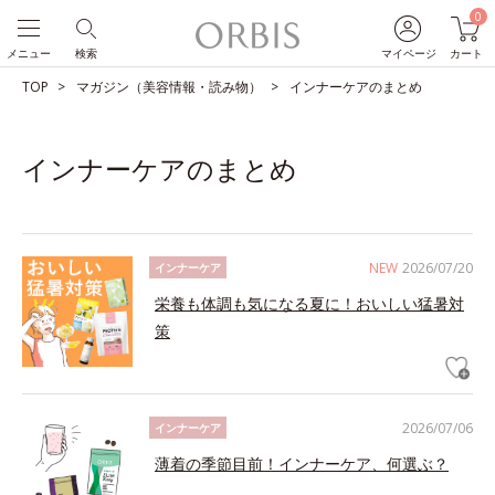
0
メニュー
検索
マイページ
カート
TOP
マガジン（美容情報・読み物）
インナーケアのまとめ
インナーケアのまとめ
NEW
2026/07/20
インナーケア
栄養も体調も気になる夏に！おいしい猛暑対
策
2026/07/06
インナーケア
薄着の季節目前！インナーケア、何選ぶ？