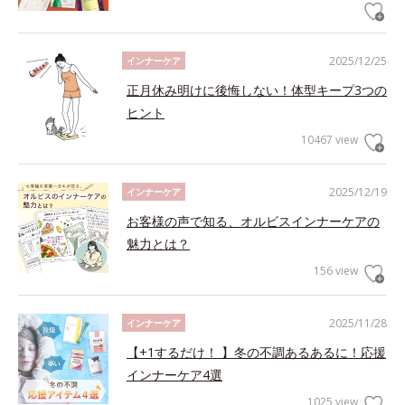
2025/12/25
インナーケア
正月休み明けに後悔しない！体型キープ3つの
ヒント
10467 view
2025/12/19
インナーケア
お客様の声で知る、オルビスインナーケアの
魅力とは？
156 view
2025/11/28
インナーケア
【+1するだけ！ 】冬の不調あるあるに！応援
インナーケア4選
1025 view