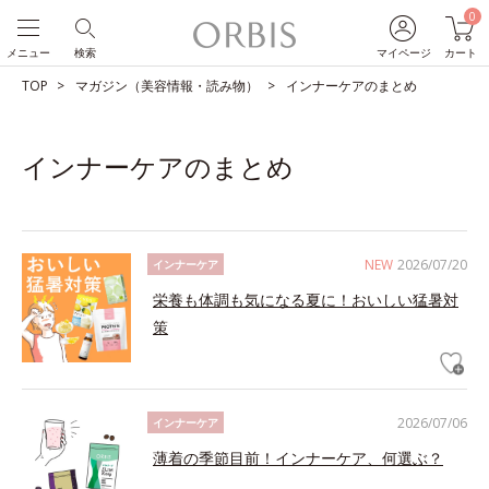
0
メニュー
検索
マイページ
カート
TOP
マガジン（美容情報・読み物）
インナーケアのまとめ
インナーケアのまとめ
NEW
2026/07/20
インナーケア
栄養も体調も気になる夏に！おいしい猛暑対
策
2026/07/06
インナーケア
薄着の季節目前！インナーケア、何選ぶ？