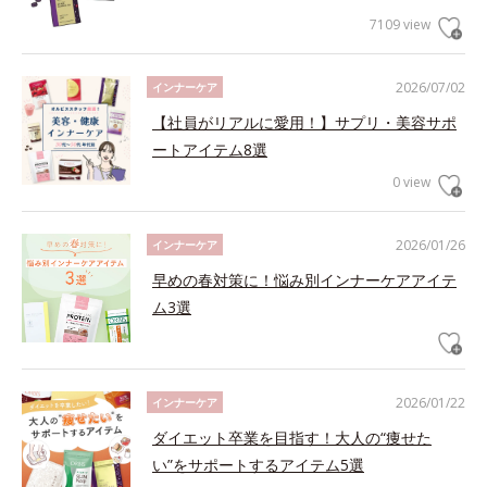
7109 view
2026/07/02
インナーケア
【社員がリアルに愛用！】サプリ・美容サポ
ートアイテム8選
0 view
2026/01/26
インナーケア
早めの春対策に！悩み別インナーケアアイテ
ム3選
2026/01/22
インナーケア
ダイエット卒業を目指す！大人の“痩せた
い”をサポートするアイテム5選