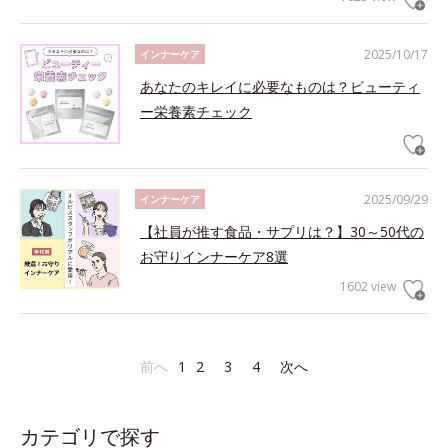
2025/10/17
インナーケア
あなたのキレイに必要なものは？ビューティ
ー栄養素チェック
2025/09/29
インナーケア
【社員が推す食品・サプリは？】30～50代の
お守りインナーケア8選
1602 view
前へ
1
2
3
4
次へ
カテゴリで探す