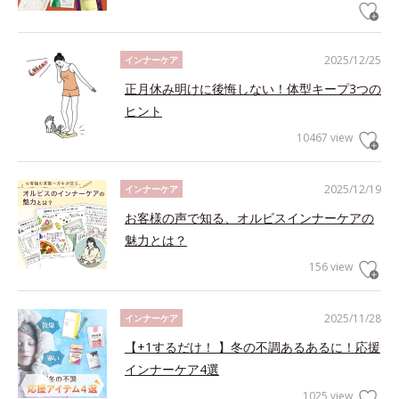
2025/12/25
インナーケア
正月休み明けに後悔しない！体型キープ3つの
ヒント
10467 view
2025/12/19
インナーケア
お客様の声で知る、オルビスインナーケアの
魅力とは？
156 view
2025/11/28
インナーケア
【+1するだけ！ 】冬の不調あるあるに！応援
インナーケア4選
1025 view