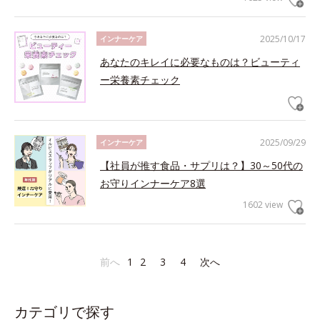
2025/10/17
インナーケア
あなたのキレイに必要なものは？ビューティ
ー栄養素チェック
2025/09/29
インナーケア
【社員が推す食品・サプリは？】30～50代の
お守りインナーケア8選
1602 view
前へ
1
2
3
4
次へ
カテゴリで探す