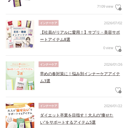
7109 view
2026/07/02
インナーケア
【社員がリアルに愛用！】サプリ・美容サポ
ートアイテム8選
0 view
2026/01/26
インナーケア
早めの春対策に！悩み別インナーケアアイテ
ム3選
2026/01/22
インナーケア
ダイエット卒業を目指す！大人の“痩せた
い”をサポートするアイテム5選