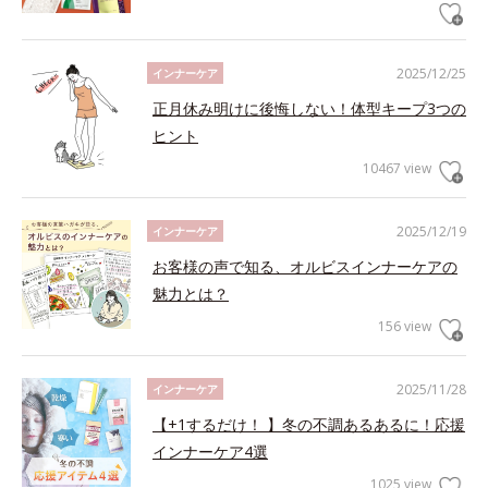
2025/12/25
インナーケア
正月休み明けに後悔しない！体型キープ3つの
ヒント
10467 view
2025/12/19
インナーケア
お客様の声で知る、オルビスインナーケアの
魅力とは？
156 view
2025/11/28
インナーケア
【+1するだけ！ 】冬の不調あるあるに！応援
インナーケア4選
1025 view