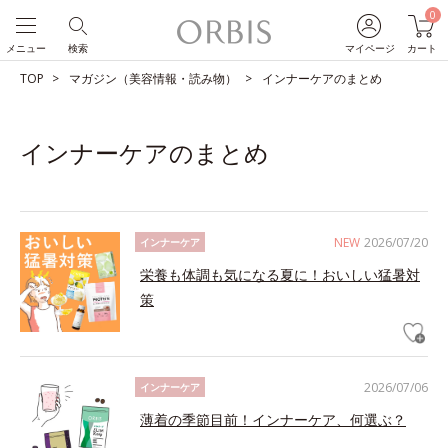
0
メニュー
検索
マイページ
カート
TOP
マガジン（美容情報・読み物）
インナーケアのまとめ
インナーケアのまとめ
NEW
2026/07/20
インナーケア
栄養も体調も気になる夏に！おいしい猛暑対
策
2026/07/06
インナーケア
薄着の季節目前！インナーケア、何選ぶ？