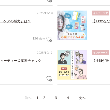
2025/12/19
インナーケア
ーケアの魅力とは？
【+1する
156 view
2025/10/17
インナーケア
ューティー栄養素チェック
【社員が推
前へ
1
2
3
4
次へ