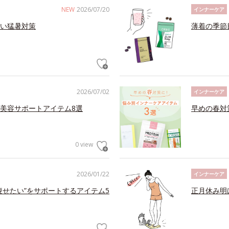
NEW
2026/07/20
インナーケア
い猛暑対策
薄着の季節
2026/07/02
インナーケア
美容サポートアイテム8選
早めの春対
0 view
2026/01/22
インナーケア
痩せたい”をサポートするアイテム5
正月休み明