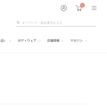
0
検
索
食品）
ボディウェア
店舗情報
マガジン