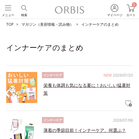
0
メニュー
検索
マイページ
カート
TOP
マガジン（美容情報・読み物）
インナーケアのまとめ
インナーケアのまとめ
NEW
2026/07/20
インナーケア
栄養も体調も気になる夏に！おいしい猛暑対
策
2026/07/06
インナーケア
薄着の季節目前！インナーケア、何選ぶ？