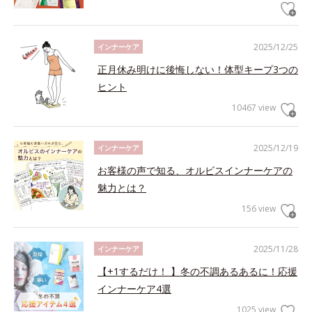
2025/12/25
インナーケア
正月休み明けに後悔しない！体型キープ3つの
ヒント
10467 view
2025/12/19
インナーケア
お客様の声で知る、オルビスインナーケアの
魅力とは？
156 view
2025/11/28
インナーケア
【+1するだけ！ 】冬の不調あるあるに！応援
インナーケア4選
1025 view