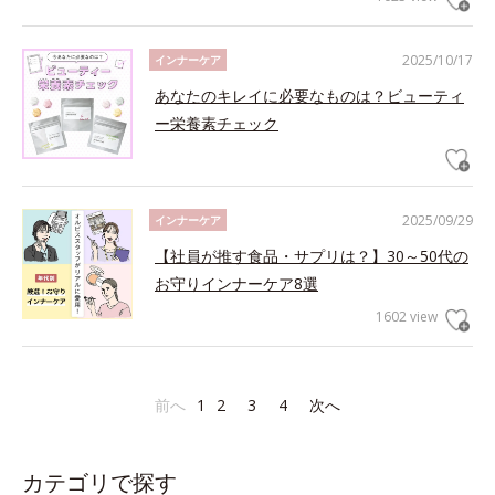
2025/10/17
インナーケア
あなたのキレイに必要なものは？ビューティ
ー栄養素チェック
2025/09/29
インナーケア
【社員が推す食品・サプリは？】30～50代の
お守りインナーケア8選
1602 view
前へ
1
2
3
4
次へ
カテゴリで探す