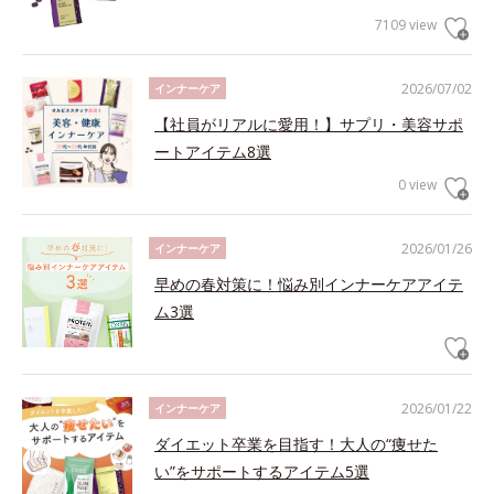
7109 view
2026/07/02
インナーケア
【社員がリアルに愛用！】サプリ・美容サポ
ートアイテム8選
0 view
2026/01/26
インナーケア
早めの春対策に！悩み別インナーケアアイテ
ム3選
2026/01/22
インナーケア
ダイエット卒業を目指す！大人の“痩せた
い”をサポートするアイテム5選