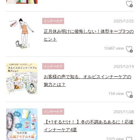
2025/12/25
インナーケア
正月休み明けに後悔しない！体型キープ3つの
ヒント
10467 view
2025/12/19
インナーケア
お客様の声で知る、オルビスインナーケアの
魅力とは？
156 view
2025/11/28
インナーケア
【+1するだけ！ 】冬の不調あるあるに！応援
インナーケア4選
1025 view