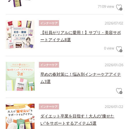
7109 view
2026/07/02
インナーケア
【社員がリアルに愛用！】サプリ・美容サポ
ートアイテム8選
0 view
2026/01/26
インナーケア
早めの春対策に！悩み別インナーケアアイテ
ム3選
2026/01/22
インナーケア
ダイエット卒業を目指す！大人の“痩せた
い”をサポートするアイテム5選