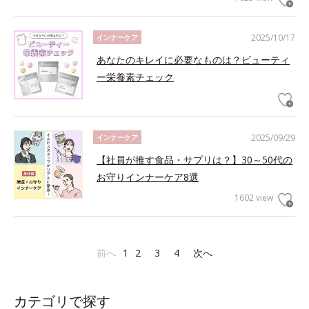
2025/10/17
インナーケア
あなたのキレイに必要なものは？ビューティ
ー栄養素チェック
2025/09/29
インナーケア
【社員が推す食品・サプリは？】30～50代の
お守りインナーケア8選
1602 view
前へ
1
2
3
4
次へ
カテゴリで探す