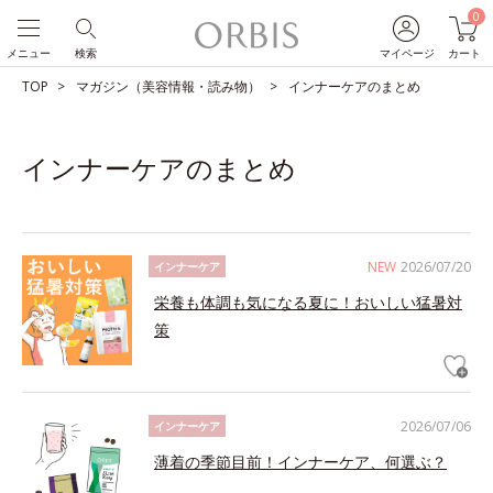
0
メニュー
検索
マイページ
カート
TOP
マガジン（美容情報・読み物）
インナーケアのまとめ
インナーケアのまとめ
NEW
2026/07/20
インナーケア
栄養も体調も気になる夏に！おいしい猛暑対
策
2026/07/06
インナーケア
薄着の季節目前！インナーケア、何選ぶ？