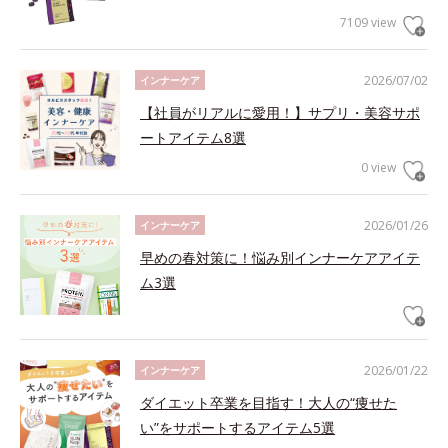
7109 view
2026/07/02
インナーケア
【社員がリアルに愛用！】サプリ・美容サポ
ートアイテム8選
0 view
2026/01/26
インナーケア
早めの春対策に！悩み別インナーケアアイテ
ム3選
2026/01/22
インナーケア
ダイエット卒業を目指す！大人の“痩せた
い”をサポートするアイテム5選