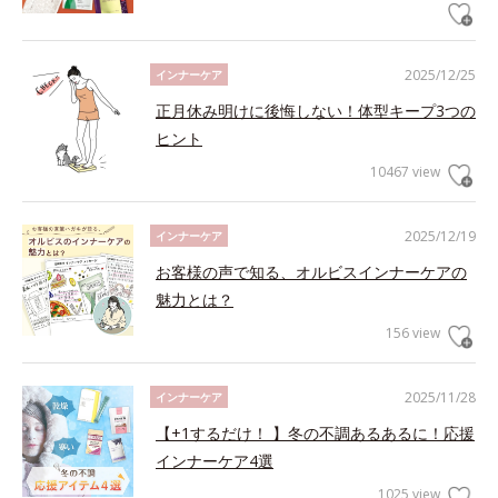
2025/12/25
インナーケア
正月休み明けに後悔しない！体型キープ3つの
ヒント
10467 view
2025/12/19
インナーケア
お客様の声で知る、オルビスインナーケアの
魅力とは？
156 view
2025/11/28
インナーケア
【+1するだけ！ 】冬の不調あるあるに！応援
インナーケア4選
1025 view