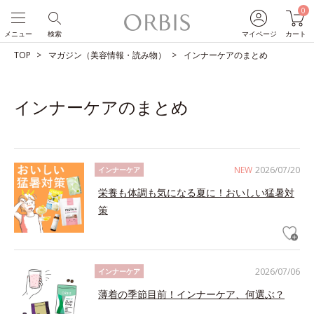
0
メニュー
検索
マイページ
カート
TOP
マガジン（美容情報・読み物）
インナーケアのまとめ
インナーケアのまとめ
NEW
2026/07/20
インナーケア
栄養も体調も気になる夏に！おいしい猛暑対
策
2026/07/06
インナーケア
薄着の季節目前！インナーケア、何選ぶ？