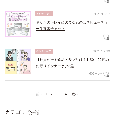
2025/10/17
インナーケア
あなたのキレイに必要なものは？ビューティ
ー栄養素チェック
2025/09/29
インナーケア
【社員が推す食品・サプリは？】30～50代の
お守りインナーケア8選
1602 view
前へ
1
2
3
4
次へ
カテゴリで探す