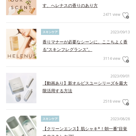
す、へレナスの香りのあり方
2471 view
2023/09/13
スキンケア
香りマナーが必要なシーンに。ここちよく香
る“スキンフレグランス”。
3114 view
2023/09/01
【動画あり】新オルビスユーシリーズを最大
限活用する方法
2518 view
2023/08/28
スキンケア
【クリーンエンス】肌シャキ*！朝一番“目覚