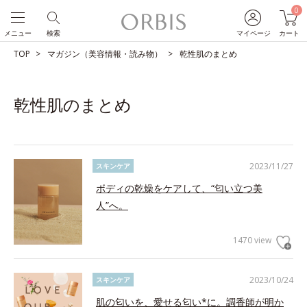
0
メニュー
検索
マイページ
カート
TOP
マガジン（美容情報・読み物）
乾性肌のまとめ
乾性肌のまとめ
2023/11/27
スキンケア
ボディの乾燥をケアして、“匂い立つ美
人”へ。
1470 view
2023/10/24
スキンケア
肌の匂いを、愛せる匂い*に。調香師が明か