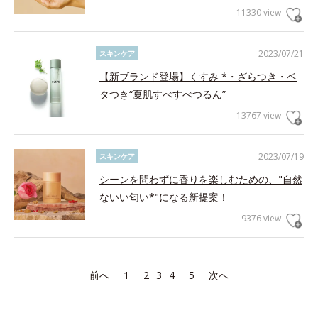
11330 view
2023/07/21
スキンケア
【新ブランド登場】くすみ *・ざらつき・ベ
タつき“夏肌すべすべつるん”
13767 view
2023/07/19
スキンケア
シーンを問わずに香りを楽しむための、"自然
ないい匂い*"になる新提案！
9376 view
前へ
1
2
3
4
5
次へ