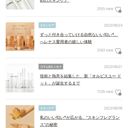
めのスキンケア”
2555 view
2023/08/24
スキンケア
ずっと付き合っていける自然ないい匂い*。
へレナス愛用者の嬉しい体験
5583 view
2023/08/21
コラム&エッセイ
技術と熱意を結集した、新「オルビスユー ド
ット」が誕生するまで
7205 view
2023/08/08
スキンケア
私のいい匂い*が広がる、“スキンフレグラン
ス”の秘密