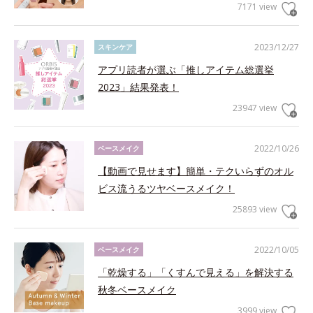
7171 view
2023/12/27
スキンケア
アプリ読者が選ぶ「推しアイテム総選挙
2023」結果発表！
23947 view
2022/10/26
ベースメイク
【動画で見せます】簡単・テクいらずのオル
ビス流うるツヤベースメイク！
25893 view
2022/10/05
ベースメイク
「乾燥する」「くすんで見える」を解決する
秋冬ベースメイク
3999 view