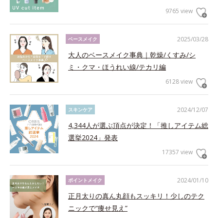
9765 view
2025/03/28
ベースメイク
大人のベースメイク事典｜乾燥/くすみ/シ
ミ・クマ・ほうれい線/テカリ編
6128 view
2024/12/07
スキンケア
4,344人が選ぶ頂点が決定！「推しアイテム総
選挙2024」発表
17357 view
2024/01/10
ポイントメイク
正月太りの真ん丸顔もスッキリ！少しのテク
ニックで“痩せ見え”