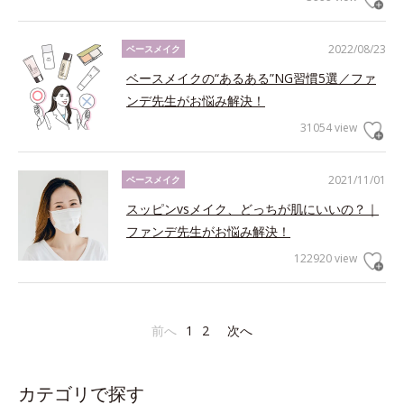
2022/08/23
ベースメイク
ベースメイクの“あるある”NG習慣5選／ファ
ンデ先生がお悩み解決！
31054 view
2021/11/01
ベースメイク
スッピンvsメイク、どっちが肌にいいの？｜
ファンデ先生がお悩み解決！
122920 view
前へ
1
2
次へ
カテゴリで探す