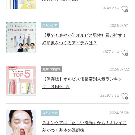
9248 view
2024/07/31
スキンケア
【夏でも爽やか】オルビス男性社員が推す！
好印象をつくるアイテムは？
4677 view
2024/07/22
お買い物情報
【保存版】オルビス価格帯別人気ランキン
グ 各BEST５
23297 view
2024/05/08
スキンケア
スキンケアは「正しい洗顔」から！キレイに
差がつく基本の洗顔術