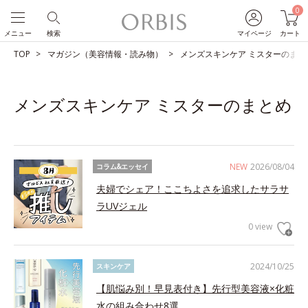
0
メニュー
検索
マイページ
カート
TOP
マガジン（美容情報・読み物）
メンズスキンケア ミスターのまと
メンズスキンケア ミスターのまとめ
NEW
2026/08/04
コラム&エッセイ
夫婦でシェア！ここちよさを追求したサラサ
ラUVジェル
0 view
2024/10/25
スキンケア
【肌悩み別！早見表付き】先行型美容液×化粧
水の組み合わせ8選