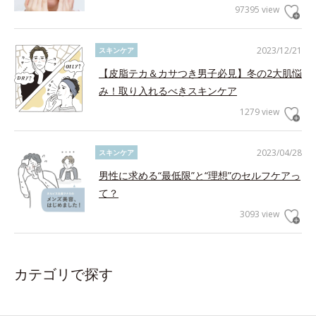
97395 view
2023/12/21
スキンケア
【皮脂テカ＆カサつき男子必見】冬の2大肌悩
み！取り入れるべきスキンケア
1279 view
2023/04/28
スキンケア
男性に求める“最低限”と“理想”のセルフケアっ
て？
3093 view
カテゴリで探す