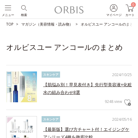
0
メニュー
検索
マイページ
カート
TOP
マガジン（美容情報・読み物）
オルビスユー アンコールのまとめ
オルビスユー アンコールのまとめ
2024/10/25
スキンケア
【肌悩み別！早見表付き】先行型美容液×化粧
水の組み合わせ8選
9248 view
2024/05/16
スキンケア
【最新版】選び方チャート付！エイジングケ
アシリーズ4種を徹底比較