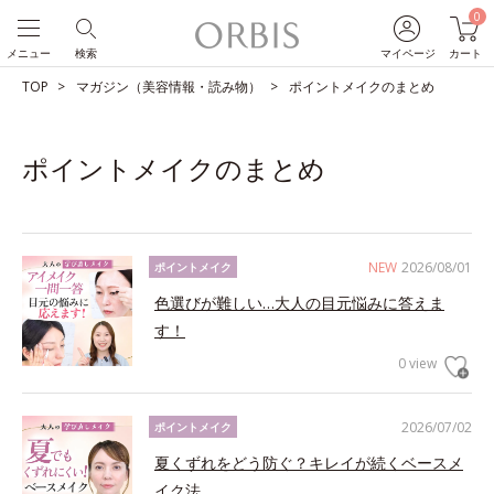
0
メニュー
検索
マイページ
カート
TOP
マガジン（美容情報・読み物）
ポイントメイクのまとめ
ポイントメイクのまとめ
NEW
2026/08/01
ポイントメイク
色選びが難しい…大人の目元悩みに答えま
す！
0 view
2026/07/02
ポイントメイク
夏くずれをどう防ぐ？キレイが続くベースメ
イク法