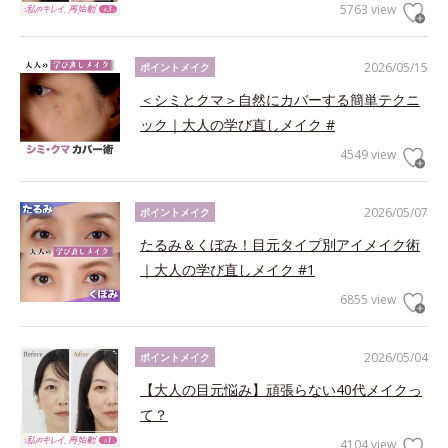
5763 view
2026/05/15
ポイントメイク
＜シミとクマ＞自然にカバーする簡単テクニ
ック｜大人の学び直しメイク #
4549 view
2026/05/07
ポイントメイク
たるみ＆くぼみ！目元タイプ別アイメイク術
｜大人の学び直しメイク #1
6855 view
2026/05/04
ポイントメイク
【大人の目元悩み】頑張らない40代メイクっ
て？
4104 view