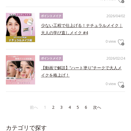
2026/04/02
ポイントメイク
少ない工程で仕上げる！ナチュラルメイク｜
大人の学び直しメイク #4
0 view
2026/02/24
ポイントメイク
【動画で解説】“ハート塗り”チークで大人メ
イクを格上げ！
0 view
前へ
1
2
3
4
5
6
次へ
カテゴリで探す