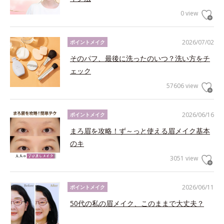
0 view
2026/07/02
ポイントメイク
そのパフ、最後に洗ったのいつ？洗い方をチ
ェック
57606 view
2026/06/16
ポイントメイク
まろ眉を攻略！ず～っと使える眉メイク基本
のキ
3051 view
2026/06/11
ポイントメイク
50代の私の眉メイク、このままで大丈夫？