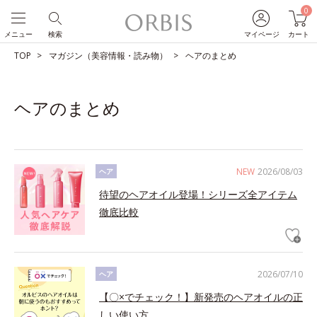
0
メニュー
検索
マイページ
カート
TOP
マガジン（美容情報・読み物）
ヘアのまとめ
ヘアのまとめ
NEW
2026/08/03
ヘア
待望のヘアオイル登場！シリーズ全アイテム
徹底比較
2026/07/10
ヘア
【〇×でチェック！】新発売のヘアオイルの正
しい使い方