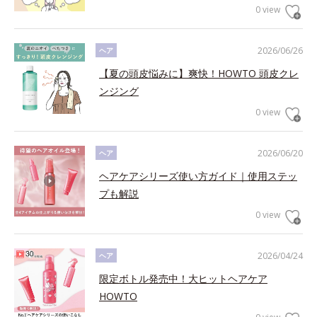
0 view
2026/06/26
ヘア
【夏の頭皮悩みに】爽快！HOWTO 頭皮クレ
ンジング
0 view
2026/06/20
ヘア
ヘアケアシリーズ使い方ガイド｜使用ステッ
プも解説
0 view
2026/04/24
ヘア
限定ボトル発売中！大ヒットヘアケア
HOWTO