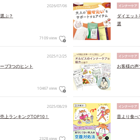
2026/07/06
インナーケア
選ぶ？
ダイエット
選
7109 view
2025/12/25
インナーケア
ープ3つのヒント
お客様の声
10467 view
2025/08/29
インナーケア
上ランキングTOP10！
昔より食べ
2328 view