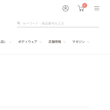
0
検
索
食品）
ボディウェア
店舗情報
マガジン