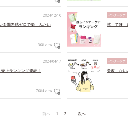
2024/12/10
インナーケア
ズンを罪悪感ゼロで楽しみたい
試してほし
308 view
2024/04/17
インナーケア
 売上ランキング発表！
失敗しないお
7084 view
前へ
1
2
次へ