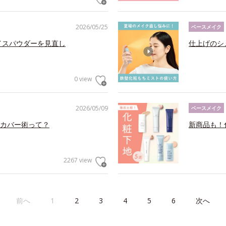
2026/05/25
ベースメイク
イスパウダーを見直し
仕上げのシ
0 view
2026/05/09
ベースメイク
カバー術って？
新商品も！
2267 view
前へ
1
2
3
4
5
6
次へ