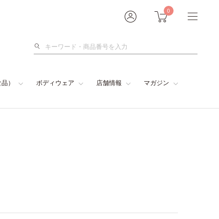
0
検
索
食品）
ボディウェア
店舗情報
マガジン