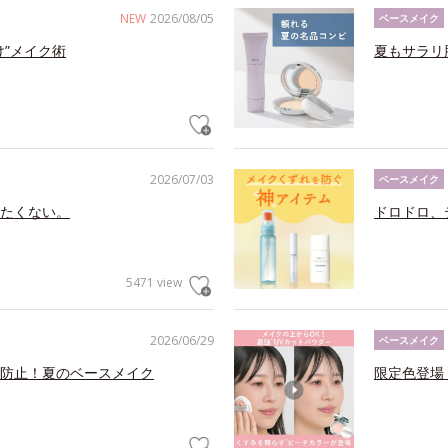
NEW
2026/08/05
ベースメイク
け”メイク術
夏もサラリ
2026/07/03
ベースメイク
たくない。
ドロドロ、
5471 view
2026/06/29
ベースメイク
防止！夏のベースメイク
限定色登場