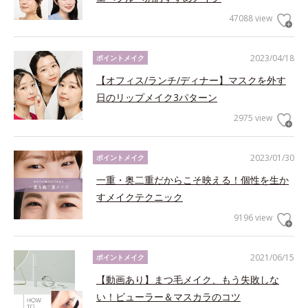
47088 view
2023/04/18
ポイントメイク
【オフィス/ランチ/ディナー】マスクを外す
日のリップメイク3パターン
2975 view
2023/01/30
ポイントメイク
一重・奥二重だからこそ映える！個性を生か
すメイクテクニック
9196 view
2021/06/15
ポイントメイク
【動画あり】まつ毛メイク、もう失敗しな
い！ビューラー＆マスカラのコツ