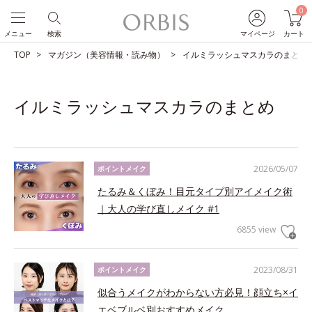
0
メニュー
検索
マイページ
カート
TOP
マガジン（美容情報・読み物）
イルミラッシュマスカラのまとめ
イルミラッシュマスカラのまとめ
2026/05/07
ポイントメイク
たるみ＆くぼみ！目元タイプ別アイメイク術
｜大人の学び直しメイク #1
6855 view
2023/08/31
ポイントメイク
似合うメイクがわからない方必見！顔立ち×イ
エベブルベ別おすすめメイク