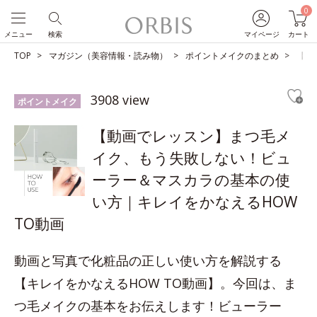
0
メニュー
検索
マイページ
カート
TOP
マガジン（美容情報・読み物）
ポイントメイクのまとめ
【動
3908 view
ポイントメイク
【動画でレッスン】まつ毛メ
イク、もう失敗しない！ビュ
ーラー＆マスカラの基本の使
い方｜キレイをかなえるHOW
TO動画
動画と写真で化粧品の正しい使い方を解説する
【キレイをかなえるHOW TO動画】。今回は、ま
つ毛メイクの基本をお伝えします！ビューラー