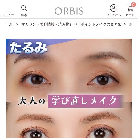
0
メニュー
検索
マイページ
カート
TOP
マガジン（美容情報・読み物）
ポイントメイクのまとめ
あな