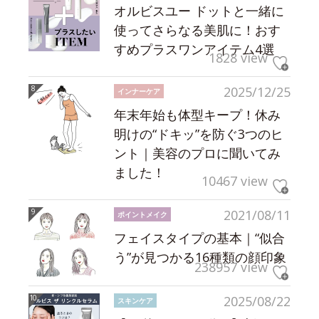
オルビスユー ドットと一緒に
使ってさらなる美肌に！おす
すめプラスワンアイテム4選
1828 view
2025/12/25
インナーケア
年末年始も体型キープ！休み
明けの“ドキッ”を防ぐ3つのヒ
ント｜美容のプロに聞いてみ
ました！
10467 view
2021/08/11
ポイントメイク
フェイスタイプの基本｜“似合
う”が見つかる16種類の顔印象
238957 view
2025/08/22
スキンケア