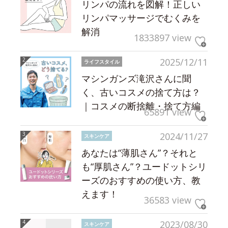
リンパの流れを図解！正しい
リンパマッサージでむくみを
解消
1833897 view
2025/12/11
ライフスタイル
マシンガンズ滝沢さんに聞
く、古いコスメの捨て方は？
｜コスメの断捨離・捨て方編
65891 view
2024/11/27
スキンケア
あなたは“薄肌さん”？それと
も“厚肌さん”？ユードットシリ
ーズのおすすめの使い方、教
えます！
36583 view
2023/08/30
スキンケア