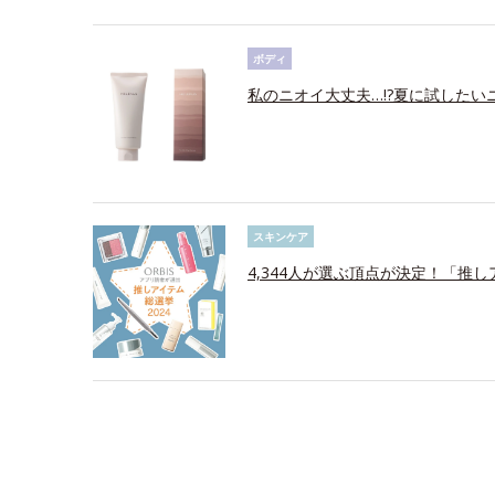
ボディ
私のニオイ大丈夫…!?夏に試したい
スキンケア
4,344人が選ぶ頂点が決定！「推し