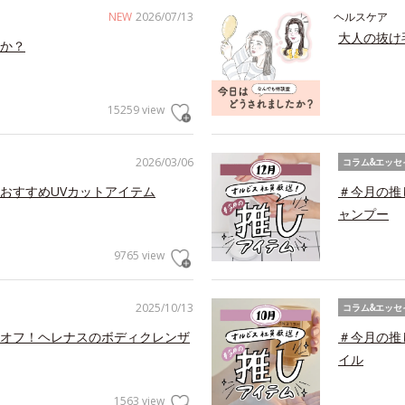
NEW
2026/07/13
ヘルスケア
大人の抜け
か？
15259 view
2026/03/06
コラム&エッセ
おすすめUVカットアイテム
＃今月の推
ャンプー
9765 view
2025/10/13
コラム&エッセ
オフ！ヘレナスのボディクレンザ
＃今月の推
イル
1563 view