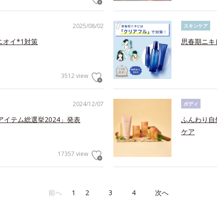
2025/08/02
スキンケア
ニオイ*1対策
思春期ニキ
3512 view
2024/12/07
ボディ
アイテム総選挙2024」発表
ふんわり自
ケア
17357 view
前へ
1
2
3
4
次へ