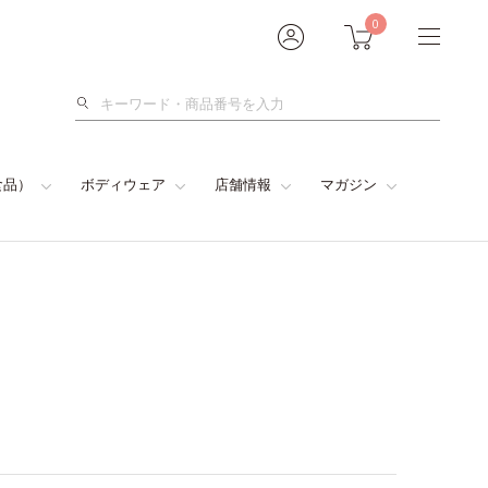
0
検
索
食品）
ボディウェア
店舗情報
マガジン