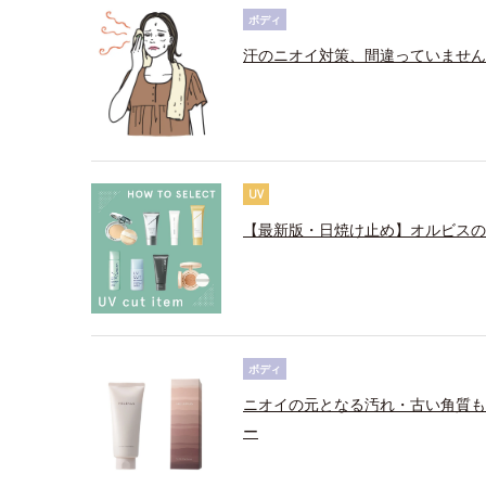
ボディ
汗のニオイ対策、間違っていません
UV
【最新版・日焼け止め】オルビスの
ボディ
ニオイの元となる汚れ・古い角質も
ー