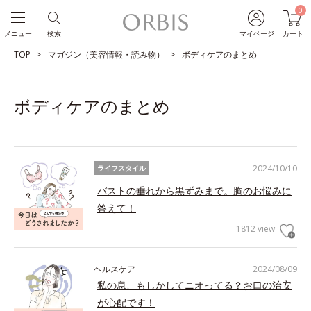
0
メニュー
検索
マイページ
カート
TOP
マガジン（美容情報・読み物）
ボディケアのまとめ
ボディケアのまとめ
2024/10/10
ライフスタイル
バストの垂れから黒ずみまで。胸のお悩みに
答えて！
1812 view
ヘルスケア
2024/08/09
私の息、もしかしてニオってる？お口の治安
が心配です！