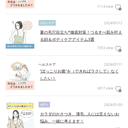
1114 view
2024/07/12
スキンケア
夏の毛穴目立ち*徹底対策！つるすべ肌を叶え
る顔＆ボディケアアイテム3選
7353 view
ヘルスケア
2024/07/11
“ぽっこりお腹”を（できればラクして）なく
したい！
4317 view
2024/01/30
ボディ
カラダのかさつき、薄毛…人には言えないお
悩み、一緒に考えます！