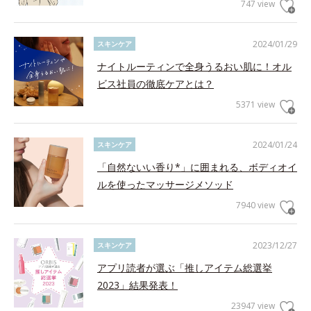
747 view
2024/01/29
スキンケア
ナイトルーティンで全身うるおい肌に！オル
ビス社員の徹底ケアとは？
5371 view
2024/01/24
スキンケア
「自然ないい香り*」に囲まれる、ボディオイ
ルを使ったマッサージメソッド
7940 view
2023/12/27
スキンケア
アプリ読者が選ぶ「推しアイテム総選挙
2023」結果発表！
23947 view