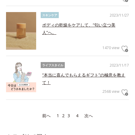
2023/11/27
スキンケア
ボディの乾燥をケアして、“匂い立つ美
人”へ。
1470 view
2023/11/17
ライフスタイル
“本当に喜んでもらえるギフト”の極意を教え
て！
2568 view
前へ
1
2
3
4
次へ