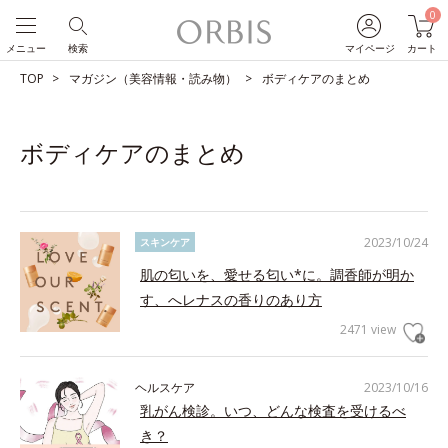
0
メニュー
検索
マイページ
カート
TOP
マガジン（美容情報・読み物）
ボディケアのまとめ
ボディケアのまとめ
2023/10/24
スキンケア
肌の匂いを、愛せる匂い*に。調香師が明か
す、へレナスの香りのあり方
2471 view
ヘルスケア
2023/10/16
乳がん検診。いつ、どんな検査を受けるべ
き？