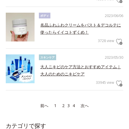
2023/06/06
ボディ
名品ふわふわクリームをバスト＆デコルテに
使ったらイイコトずくめ！
3728 view
2023/05/30
スキンケア
大人ニキビのケア方法とおすすめアイテム｜
大人のためのニキビケア
33945 view
前へ
1
2
3
4
次へ
カテゴリで探す