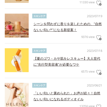
11330 view
2023/07/19
スキンケア
シーンを問わずに香りを楽しむための、"自然
ないい匂い*"になる新提案！
9376 view
2023/07/18
スキンケア
【夏のゴワ・カサ肌をレスキュー】大人世代
に“先行型美容液”が必要なワケ
6575 view
2023/06/21
スキンケア
「いい匂いと褒められた」お声が続々！自然
ないい匂いになれるボディオイル
13356 view