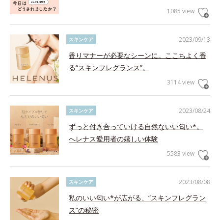
1085 view
2023/09/13
スキンケア
香りマナーが必要なシーンに。ここちよく香
る“スキンフレグランス”。
3114 view
2023/08/24
スキンケア
ずっと付き合っていける自然ないい匂い*。
へレナス愛用者の嬉しい体験
5583 view
2023/08/08
スキンケア
私のいい匂い*が広がる、“スキンフレグラン
ス”の秘密