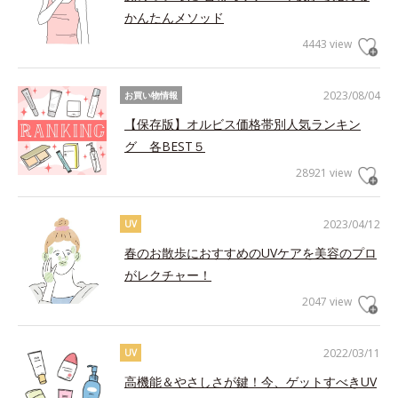
かんたんメソッド
4443 view
2023/08/04
お買い物情報
【保存版】オルビス価格帯別人気ランキン
グ 各BEST５
28921 view
2023/04/12
UV
春のお散歩におすすめのUVケアを美容のプロ
がレクチャー！
2047 view
2022/03/11
UV
高機能＆やさしさが鍵！今、ゲットすべきUV