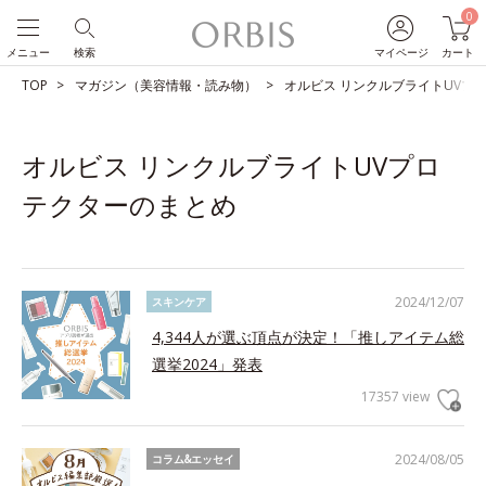
0
メニュー
検索
マイページ
カート
TOP
マガジン（美容情報・読み物）
オルビス リンクルブライトUVプ
オルビス リンクルブライトUVプロ
テクターのまとめ
2024/12/07
スキンケア
4,344人が選ぶ頂点が決定！「推しアイテム総
選挙2024」発表
17357 view
2024/08/05
コラム&エッセイ