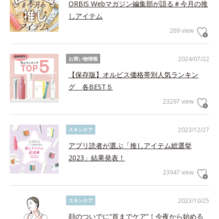
ORBIS Webマガジン編集部が語る＃今月の推
しアイテム
269 view
2024/07/22
お買い物情報
【保存版】オルビス価格帯別人気ランキン
グ 各BEST５
23297 view
2023/12/27
スキンケア
アプリ読者が選ぶ「推しアイテム総選挙
2023」結果発表！
23947 view
2023/10/25
スキンケア
顔のついでに“首までケア”！今夜から始める