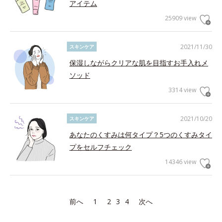
アイテム
25909 view
2021/11/30
スキンケア
保湿しながらクリアな肌を目指すお手入れメ
ソッド
3314 view
2021/10/20
スキンケア
あなたのくすみは何タイプ？5つのくすみタイ
プをセルフチェック
14346 view
前へ
1
2
3
4
次へ