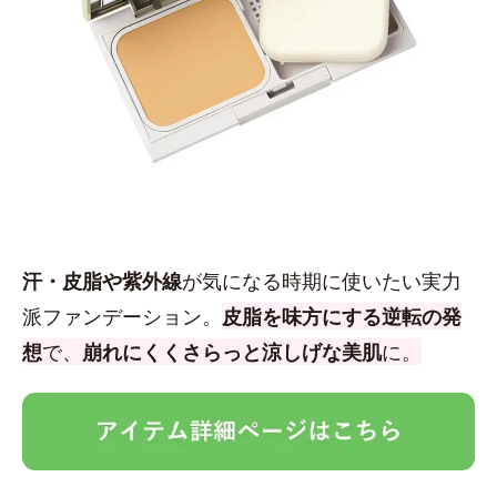
汗・皮脂や紫外線
が気になる時期に使いたい実力
派ファンデーション。
皮脂を味方にする逆転の発
想
で、
崩れにくくさらっと涼しげな美肌
に。