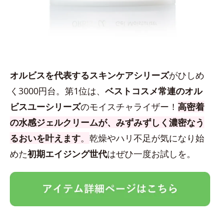
オルビスを代表するスキンケアシリーズ
がひしめ
く3000円台。第1位は、
ベストコスメ常連のオル
ビスユーシリーズ
のモイスチャライザー！
高密着
の水感ジェルクリームが、みずみずしく濃密なう
るおいを叶えます
。
乾燥やハリ不足が気になり始
めた
初期エイジング世代
はぜひ一度お試しを。