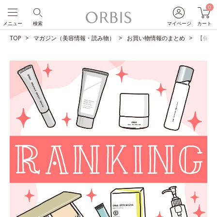
0
メニュー
検索
マイページ
カート
TOP
マガジン（美容情報・読み物）
お買い物情報のまとめ
【保存