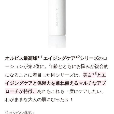
１
2
オルビス最高峰*
エイジングケア*
シリーズ
のロ
ーションが第2位に。年齢とともにお悩みが複合的
3
になることに着目した同シリーズは、
美白*
とエ
イジングケアと保湿力を兼ね備えるマルチなアプ
ローチ
が特徴。
あれもこれも一度にケアしたい、
わがままな大人の肌にぴったり！
*1 オルビス内保湿力