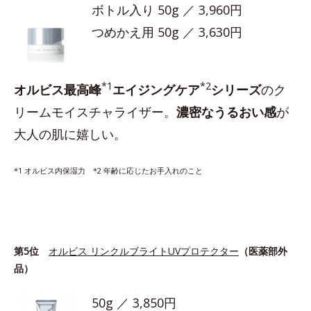
ボトル入り 50g ／ 3,960円
つめかえ用 50g ／ 3,630円
*1
*2
オルビス最高峰
エイジングケア
シリーズ
のク
リームモイスチャライザー。
濃密なうるおい感
が
大人の肌に嬉しい。
*1 オルビス内保湿力 *2 年齢に応じたお手入れのこと
第5位
オルビス リンクルブライトUVプロテクター
（医薬部外
品）
50g ／ 3,850円