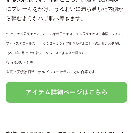
にブレーキをかけ、うるおいに満ち満ちた内側か
ら弾むようなハリ肌へ導きます。
*1 クチナシ果実エキス、ハトムギ種子エキス、ユズ果実エキス、水添レシチン、
フィトステロールズ、 （Ｃ１２－２０）アルキルグルコシドの組み合わせが初
（2023年4月 Mintel社データベースによる当社調べ）
*2 うるおい不足等
※売上実績は旧品（オルビスユーセラム）との合算です。