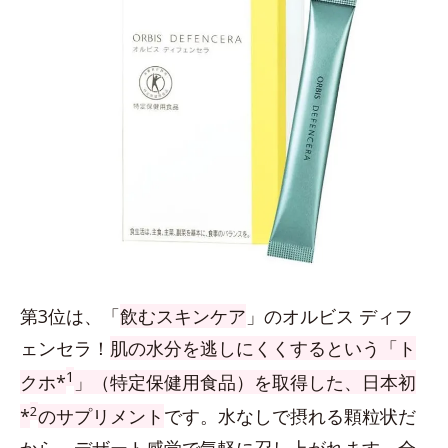
第3位は、「
飲むスキンケア
」のオルビス ディフ
ェンセラ！
肌の水分を逃しにくくするという「ト
1
クホ*
」（特定保健用食品）を取得した、日本初
2
*
のサプリメント
です。水なしで摂れる顆粒状だ
から、デザート感覚で気軽に召し上がれます。全