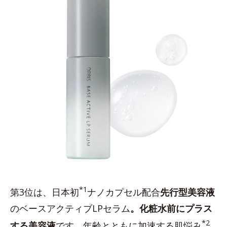
*1
第3位は、日本初
ナノカプセル配合
先行型美容液
のベースアクティブLPセラム
。化粧水前にプラス
*2
する美容液
です。年齢とともに加速する肌悩み