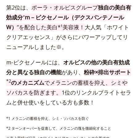
第2位は、
ポーラ・オルビスグループ
独自の美白有
効成分
“
m－ピクセノール（デクスパンテノール
W）
”を配合した美白*¹美容液！
大人気「ホワイト
クリアエッセンス」がさらにパワーアップしてリ
ニューアルしました※。
m-ピクセノールには、
オルビスの他の美白有効成
分と異なる独自の機能
があり、
粉砕×排出サポート
*2
のメカニズム
でメラニンの蓄積を抑え、シミや
ソバカスを防ぎます。
1位のリンクルブライトセラ
ムと併せ使いをしている方も多数！
*1 メラニンの蓄積を抑え、シミ・ソバカスを防ぐ
*2 ターンオーバーを促進して、メラニンの塊を微細化すること