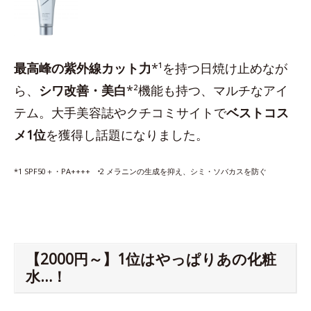
最高峰の紫外線カット力
*¹を持つ日焼け止めなが
ら、
シワ改善・美白
*²機能も持つ、マルチなアイ
テム。大手美容誌やクチコミサイトで
ベストコス
メ1位
を獲得し話題になりました。
*1 SPF50＋・PA++++ ⁺2 メラニンの生成を抑え、シミ・ソバカスを防ぐ
【2000円～】1位はやっぱりあの化粧
水…！