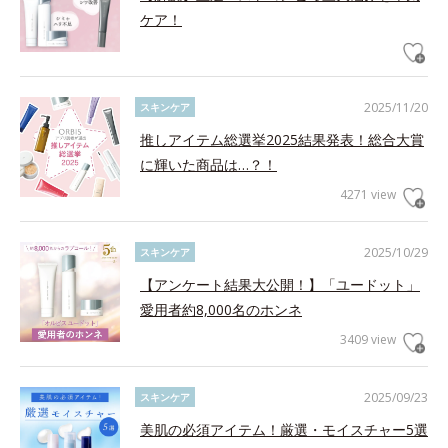
ケア！
2025/11/20
スキンケア
推しアイテム総選挙2025結果発表！総合大賞
に輝いた商品は…？！
4271 view
2025/10/29
スキンケア
【アンケート結果大公開！】「ユードット」
愛用者約8,000名のホンネ
3409 view
2025/09/23
スキンケア
美肌の必須アイテム！厳選・モイスチャー5選