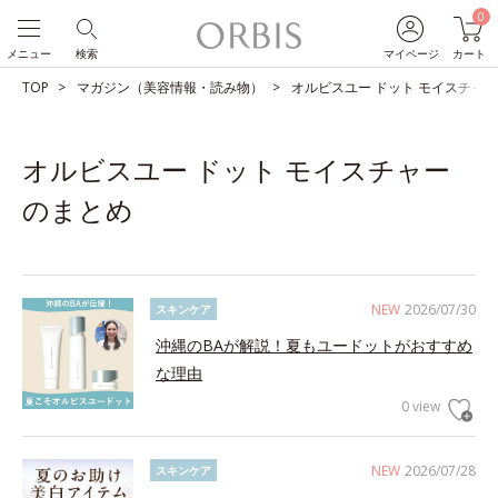
0
メニュー
検索
マイページ
カート
TOP
マガジン（美容情報・読み物）
オルビスユー ドット モイスチャ
オルビスユー ドット モイスチャー
のまとめ
NEW
2026/07/30
スキンケア
沖縄のBAが解説！夏もユードットがおすすめ
な理由
0 view
NEW
2026/07/28
スキンケア