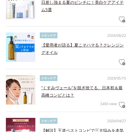
日差し強まる夏のピンチに！美白ケアアイテ
ム5選
2026/06/22
スキンケア
【愛用者が語る】夏こそハマる？クレンジン
グオイル
2026/05/15
スキンケア
“くすみヴェール”を脱ぎ捨てる、日本初＆最
高峰コンビとは？
3493 view
2026/04/27
スキンケア
【解説】王道ベストコンビで三大悩みを本気