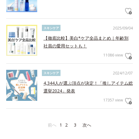
2025/09/04
スキンケア
【徹底比較】美白*ケア全品まとめ｜年齢別
社員の愛用セットも！
11086 view
2024/12/07
スキンケア
4,344人が選ぶ頂点が決定！「推しアイテム総
選挙2024」発表
17357 view
前へ
1
2
3
次へ