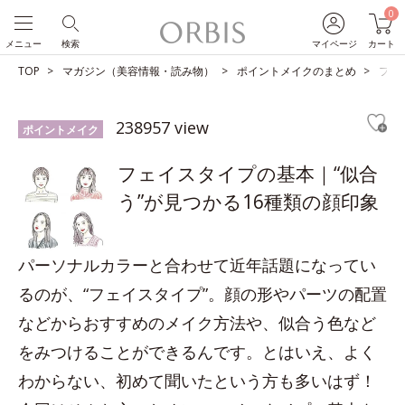
0
メニュー
検索
マイページ
カート
TOP
マガジン（美容情報・読み物）
ポイントメイクのまとめ
フェ
238957 view
ポイントメイク
フェイスタイプの基本｜“似合
う”が見つかる16種類の顔印象
パーソナルカラーと合わせて近年話題になってい
るのが、“フェイスタイプ”。顔の形やパーツの配置
などからおすすめのメイク方法や、似合う色など
をみつけることができるんです。とはいえ、よく
わからない、初めて聞いたという方も多いはず！