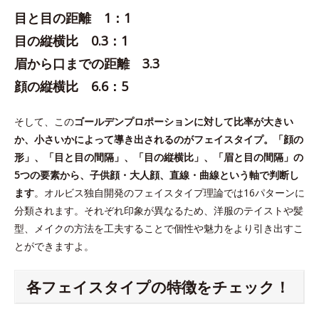
目と目の距離 1：1
目の縦横比 0.3：1
眉から口までの距離 3.3
顔の縦横比 6.6：5
そして、この
ゴールデンプロポーションに対して比率が大きい
か、小さいかによって導き出されるのがフェイスタイプ。「顔の
形」、「目と目の間隔」、「目の縦横比」、「眉と目の間隔」の
5つの要素から、子供顔・大人顔、直線・曲線という軸で判断し
ます
。オルビス独自開発のフェイスタイプ理論では16パターンに
分類されます。それぞれ印象が異なるため、洋服のテイストや髪
型、メイクの方法を工夫することで個性や魅力をより引き出すこ
とができますよ。
各フェイスタイプの特徴をチェック！