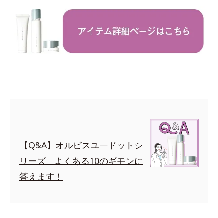
【Q&A】オルビスユードットシ
リーズ よくある10のギモンに
答えます！