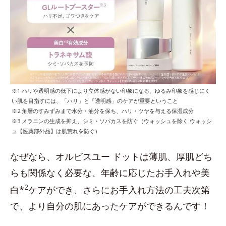
※1 ハリや透明感の低下により立体感がない印象になる、ゆるみ印象を感じにく
い肌を目指すには、「ハリ」と「透明感」のケアが重要ということ
※2 角層のすみずみまで水分・油分を保ち、ハリ・ツヤを与える保湿成分
※3 メラニンの生成を抑え、シミ・ソバカスを防ぐ（ウォッシュを除く ウォッシ
ュ【医薬部外品】は肌荒れを防ぐ）
なぜなら、オルビスユー ドットは薄肌、厚肌どち
らも関係なく必要な、年齢に応じたお手入れや美
2
白*
ケアができ、さらにお手入れ方法の工夫次第
で、より自分の肌にあったケアができるんです！