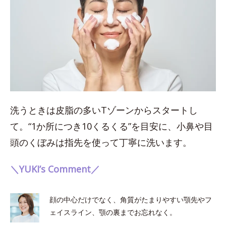
洗うときは皮脂の多いTゾーンからスタートし
て。“1か所につき10くるくる”を目安に、小鼻や目
頭のくぼみは指先を使って丁寧に洗います。
＼YUKI’s Comment／
顔の中心だけでなく、角質がたまりやすい顎先やフ
ェイスライン、顎の裏までお忘れなく。