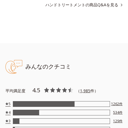
ハンドトリートメントの商品Q&Aを見る
●無香料、無着色 ●酸化しやすい油分不使用●リピジュア（R）－NR
配合＝角層保護成分（リピジュアは、日油株式会社の登録商標で
す。）●ソメイヨシノ葉エキス配合＝肌荒れを防ぐ保湿成分●植物性
セラミド誘導体配合＝保護成分
※アレルギーテスト済＝全ての方にアレルギーが起こらないという
ことではありません。
みんなのクチコミ
4.5
平均満足度
（
1,985
件）
5
1262
件
4
534
件
3
129
件