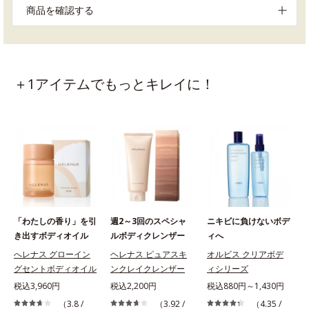
商品を確認する
＋1アイテムでもっとキレイに！
「わたしの香り」を引
週2～3回のスペシャ
ニキビに負けないボデ
き出すボディオイル
ルボディクレンザー
ィへ
へレナス グローイン
ヘレナス ピュアスキ
オルビス クリアボデ
グセントボディオイル
ンクレイクレンザー
ィシリーズ
税
税込3,960円
税込2,200円
税込880円～1,430円
（3.8 /
（3.92 /
（4.35 /