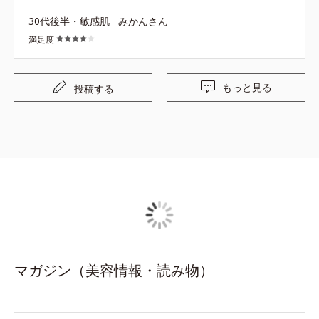
のデザインはバッグの中で見つけやすいのが嬉しいです
30代後半・敏感肌
みかんさん
が、職場に置くには目立つので、落ち着いた色味のデザイ
満足度
ンもまた発売して欲しいです！
もっと見る
投稿する
マガジン（美容情報・読み物）