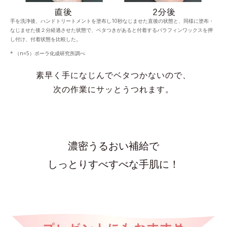
手を洗浄後、ハンドトリートメントを塗布し10秒なじませた直後の状態と、同様に塗布・
なじませた後２分経過させた状態で、ベタつきがあると付着するパラフィンワックスを押
し付け、付着状態を比較した。
* （n=5）ポーラ化成研究所調べ
素早く手になじんでベタつかないので、
次の作業にサッとうつれます。
濃密うるおい補給で
しっとりすべすべな手肌に！