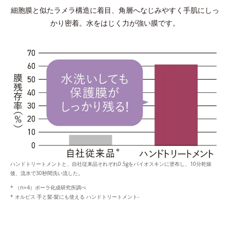
細胞膜と似たラメラ構造に着目、角層へなじみやすく手肌にしっ
かり密着。水をはじく力が強い膜です。
ハンドトリートメントと、自社従来品それぞれ0.5gをバイオスキンに塗布し、10分乾燥
後、流水で30秒間洗い流した。
* （n=4）ポーラ化成研究所調べ
* オルビス 手と髪-髪にも使える ハンドトリートメント-