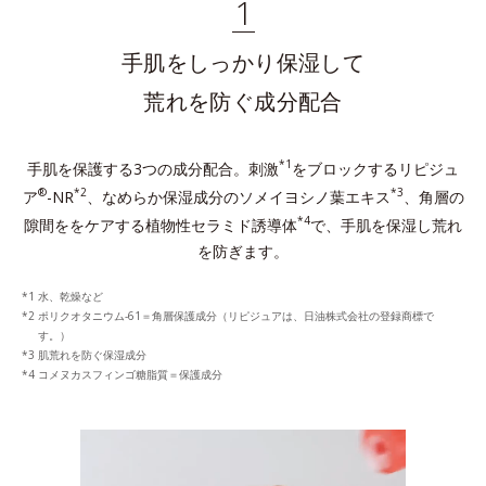
1
手肌をしっかり保湿して
荒れを防ぐ成分配合
*1
手肌を保護する3つの成分配合。刺激
をブロックするリピジュ
®
*2
*3
ア
-NR
、なめらか保湿成分のソメイヨシノ葉エキス
、角層の
*4
隙間ををケアする植物性セラミド誘導体
で、手肌を保湿し荒れ
を防ぎます。
水、乾燥など
ポリクオタニウム-61＝角層保護成分（リピジュアは、日油株式会社の登録商標で
す。）
肌荒れを防ぐ保湿成分
コメヌカスフィンゴ糖脂質＝保護成分