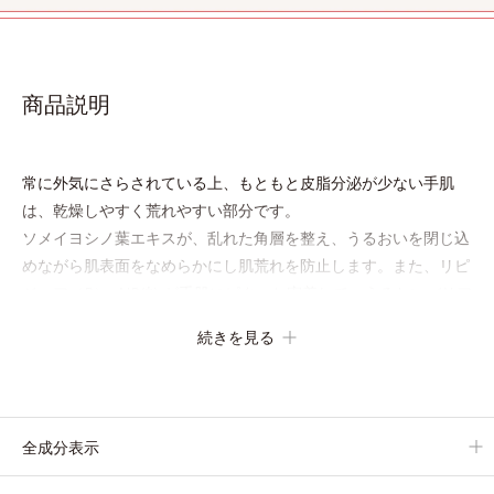
商品説明
常に外気にさらされている上、もともと皮脂分泌が少ない手肌
は、乾燥しやすく荒れやすい部分です。
ソメイヨシノ葉エキスが、乱れた角層を整え、うるおいを閉じ込
めながら肌表面をなめらかにし肌荒れを防止します。また、リピ
ジュア（R）−NR(*) が手肌にピタッと密着して、うるおいバリア
を作り乾燥などの外部刺激から手肌を徹底ガードするので、しっ
続きを見る
とり感がずっと続きます。
* ポリクオタニウム-61（リピジュアは、日油株式会社の登録商
標です。）
全成分表示