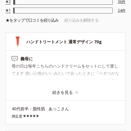
2
36
件
1
24
件
★を
タップ
で口コミを絞り込み
絞り込みを解除する
ハンドトリートメント 通常デザイン 70g
義母に
母の日は毎年こちらのハンドクリームをセットにして渡し
てます 使い心地がいいみたいで会ったときに「ベタつかな
いからすごくよかった！」と言ってくれます。 今年の母の
日にお花と一緒に渡したいと思います
続きを見る
40代前半・脂性肌
あっこさん
満足度