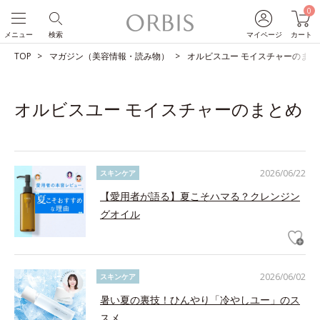
0
メニュー
検索
マイページ
カート
TOP
マガジン（美容情報・読み物）
オルビスユー モイスチャーのまと
オルビスユー モイスチャーのまとめ
2026/06/22
スキンケア
【愛用者が語る】夏こそハマる？クレンジン
グオイル
2026/06/02
スキンケア
暑い夏の裏技！ひんやり「冷やしユー」のス
スメ