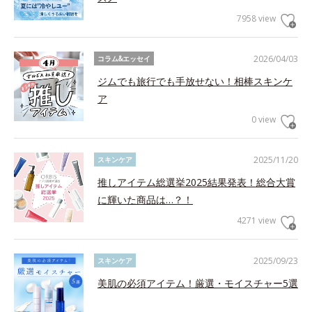
7958 view
2026/04/03
コラム&エッセイ
ジムでも旅行でも手放せない！相棒スキンケ
ア
0 view
2025/11/20
スキンケア
推しアイテム総選挙2025結果発表！総合大賞
に輝いた商品は…？！
4271 view
2025/09/23
スキンケア
美肌の必須アイテム！厳選・モイスチャー5選