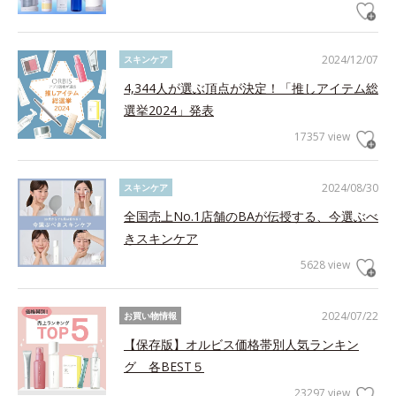
2024/12/07
スキンケア
4,344人が選ぶ頂点が決定！「推しアイテム総
選挙2024」発表
17357 view
2024/08/30
スキンケア
全国売上No.1店舗のBAが伝授する、今選ぶべ
きスキンケア
5628 view
2024/07/22
お買い物情報
【保存版】オルビス価格帯別人気ランキン
グ 各BEST５
23297 view