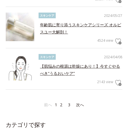
2024/05/27
スキンケア
年齢肌に寄り添うスキンケアシリーズ オルビ
スユー大解剖！
4524 view
2024/04/08
スキンケア
【肌悩みの根源は乾燥にあり！】今すぐやる
べき“うるおいケア”
2143 view
前へ
1
2
3
次へ
カテゴリで探す