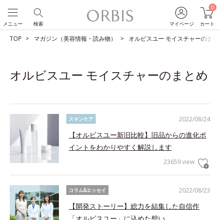
0
メニュー
検索
マイページ
カート
TOP
マガジン（美容情報・読み物）
オルビスユー モイスチャーのまと
オルビスユー モイスチャーのまとめ
2022/08/24
スキンケア
【オルビスユー新旧比較】旧品からの進化ポ
イントをわかりやすく解説します
23659 view
2022/08/23
コラム&エッセイ
【開発ストーリー】総力を結集した自信作
「オルビスユー」に込めた想い