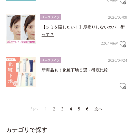
0 view
2026/05/09
ベースメイク
【シミを隠したい！】厚塗りしないカバー術
って？
2267 view
2026/04/24
ベースメイク
新商品も！化粧下地５選・徹底比較
前へ
1
2
3
4
5
6
次へ
カテゴリで探す