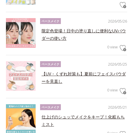
2026/05/26
ベースメイク
限定色登場！日中の塗り直しに便利なUVパウ
ダーの使い方
0 view
2026/05/25
ベースメイク
【UV・くずれ対策も】夏前にフェイスパウダ
ーを見直し
0 view
2026/05/21
ベースメイク
仕上げのシュッでメイクをキープ！化粧もち
ミスト