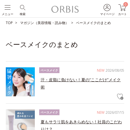
0
メニュー
検索
マイページ
カート
TOP
マガジン（美容情報・読み物）
ベースメイクのまとめ
ベースメイクのまとめ
NEW
2026/08/05
ベースメイク
汗・皮脂に負けない！夏の“ここだけ”メイク
術
NEW
2026/07/15
ベースメイク
夏もサラリ肌をあきらめない！社員のこだわ
りは？