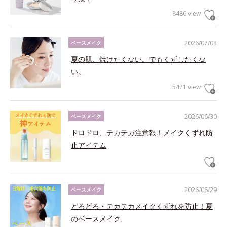
8486 view
2026/07/03
ベースメイク
夏の肌、焼けたくない。でもくずしたくな
い。
5471 view
2026/06/30
ベースメイク
ドロドロ、テカテカ注意報！メイクくずれ防
止アイテム
2026/06/29
ベースメイク
どろどろ・テカテカメイクくずれを防止！夏
のベースメイク