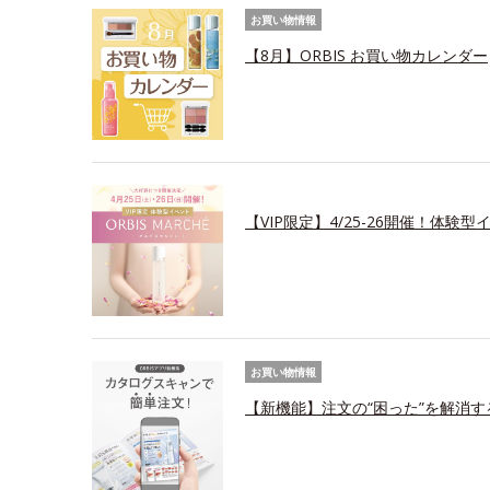
お買い物情報
【8月】ORBIS お買い物カレンダー
【VIP限定】4/25-26開催！体験
お買い物情報
【新機能】注文の“困った”を解消