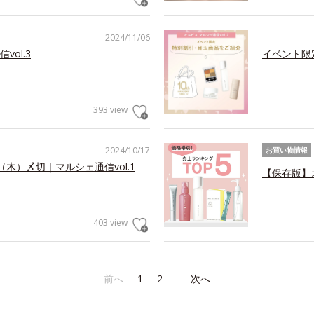
2024/11/06
ol.3
イベント限
393 view
2024/10/17
お買い物情報
（木）〆切｜マルシェ通信vol.1
【保存版】
403 view
前へ
1
2
次へ