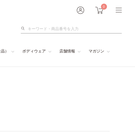
0
検
索
食品）
ボディウェア
店舗情報
マガジン