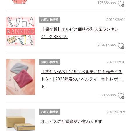
12586 view
2023/08/04
お買い物情報
【保存版】オルビス価格帯別人気ランキン
グ 各BEST５
28921 view
2023/02/20
お買い物情報
【共創NEWS】定番ノベルティにも春テイス
トを♪｜2023年春のノベルティ 制作レポー
ト
9218 view
2023/01/05
お買い物情報
オルビスの配送資材が変わります