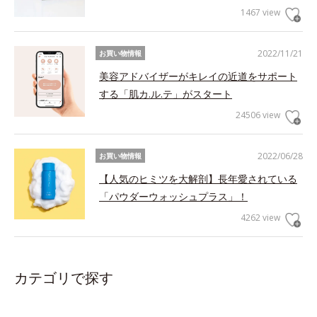
1467 view
2022/11/21
お買い物情報
美容アドバイザーがキレイの近道をサポート
する「肌カ.ル.テ」がスタート
24506 view
2022/06/28
お買い物情報
【人気のヒミツを大解剖】長年愛されている
「パウダーウォッシュプラス」！
4262 view
カテゴリで探す