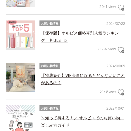
2041 view
2024/07/22
お買い物情報
【保存版】オルビス価格帯別人気ランキン
グ 各BEST５
23297 view
2024/06/05
お買い物情報
【特典紹介】VIP会員になるとどんないいこと
があるの？
6479 view
2023/10/01
お買い物情報
＼知って得する！／ オルビスでのお買い物、
楽しみ方ガイド