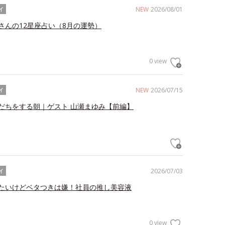
NEW
2026/08/01
イ
さんの12星座占い（8月の運勢）
0 view
NEW
2026/07/15
イ
だちをする朝｜ゲスト 山瀬まゆみ【前編】
2026/07/03
イ
たいけどベタつきは嫌！社員の推し美容液
0 view