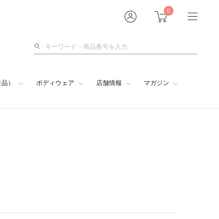
0
検
索
食品）
ボディウェア
店舗情報
マガジン