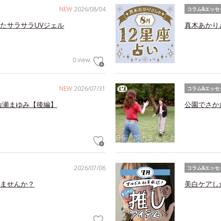
NEW
2026/08/04
コラム&エッセ
たサラサラUVジェル
真木あかり
0 view
NEW
2026/07/31
コラム&エッセ
山瀬まゆみ【後編】
公園でさか
2026/07/06
コラム&エッセ
ませんか？
美白ケアし